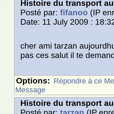
Histoire du transport a
Posté par:
fifanoo
(IP enr
Date: 11 July 2009 : 18:3
cher ami tarzan aujourdhuit
pas ces salut il te dema
Options:
Rèpondre à ce M
Message
Histoire du transport a
Posté par:
tarzan
(IP enre