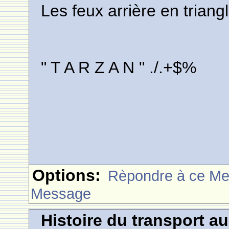
Les feux arrière en triangl
" T A R Z A N " ./.+$%
Options:
Rèpondre à ce M
Message
Histoire du transport a