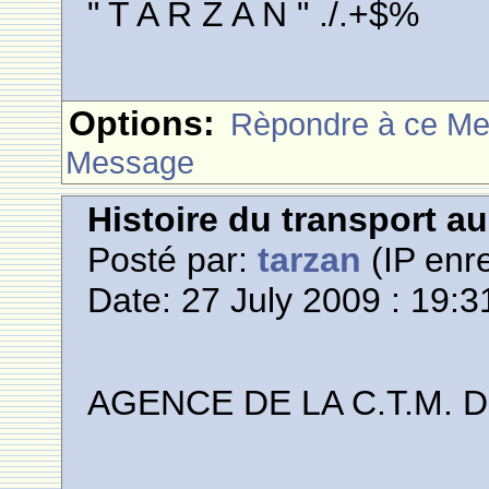
" T A R Z A N " ./.+$%
Options:
Rèpondre à ce M
Message
Histoire du transport a
Posté par:
tarzan
(IP enre
Date: 27 July 2009 : 19:3
AGENCE DE LA C.T.M. 