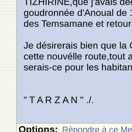
TIZHIRINE,que j'avais dé
goudronnée d'Anoual de 
des Temsamane et retour 
Je désirerais bien que la
cette nouvélle route,tout 
serais-ce pour les habitan
" T A R Z A N " ./.
Options:
Rèpondre à ce M