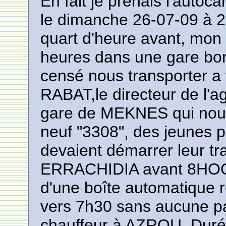
En fait je prenais l'aut
le dimanche 26-07-09 à 2
quart d'heure avant, mon a
heures dans une gare bon
censé nous transporter a
RABAT,le directeur de l'a
gare de MEKNES qui nous
neuf "3308", des jeunes pr
devaient démarrer leur tra
ERRACHIDIA avant 8HOO: 
d'une boîte automatique 
vers 7h30 sans aucune p
chauffeur à AZROU. Dur