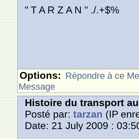
" T A R Z A N " ./.+$%
Options:
Rèpondre à ce M
Message
Histoire du transport a
Posté par:
tarzan
(IP enre
Date: 21 July 2009 : 03:5