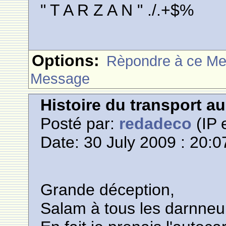
" T A R Z A N " ./.+$%
Options:
Rèpondre à ce M
Message
Histoire du transport a
Posté par:
redadeco
(IP 
Date: 30 July 2009 : 20:0
Grande déception,
Salam à tous les darnneu