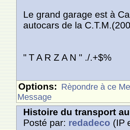
Le grand garage est à Ca
autocars de la C.T.M.(200
" T A R Z A N " ./.+$%
Options:
Rèpondre à ce M
Message
Histoire du transport a
Posté par:
redadeco
(IP 