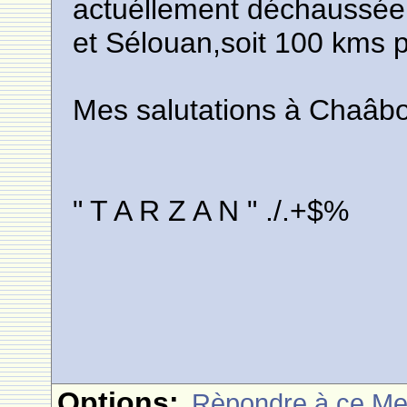
actuéllement déchaussée 
et Sélouan,soit 100 kms p
Mes salutations à Chaâb
" T A R Z A N " ./.+$%
Options:
Rèpondre à ce M