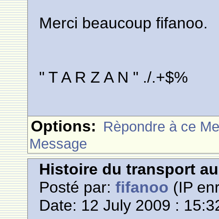
Merci beaucoup fifanoo.
" T A R Z A N " ./.+$%
Options:
Rèpondre à ce M
Message
Histoire du transport a
Posté par:
fifanoo
(IP enr
Date: 12 July 2009 : 15:3