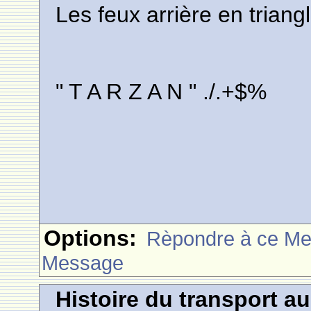
Les feux arrière en triangl
" T A R Z A N " ./.+$%
Options:
Rèpondre à ce M
Message
Histoire du transport a