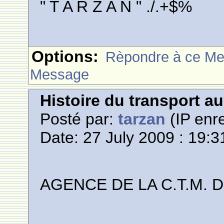
" T A R Z A N " ./.+$%
Options:
Rèpondre à ce M
Message
Histoire du transport a
Posté par:
tarzan
(IP enre
Date: 27 July 2009 : 19:3
AGENCE DE LA C.T.M. 