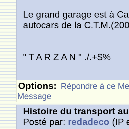
Le grand garage est à Ca
autocars de la C.T.M.(200
" T A R Z A N " ./.+$%
Options:
Rèpondre à ce M
Message
Histoire du transport a
Posté par:
redadeco
(IP 