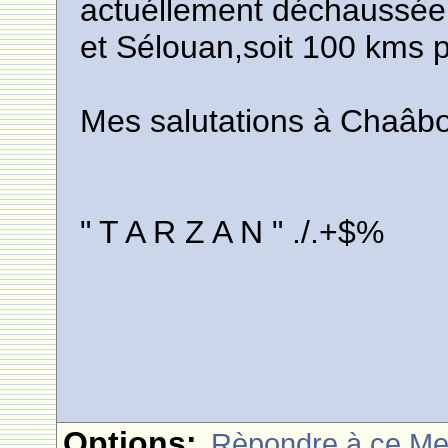
actuéllement déchaussée 
et Sélouan,soit 100 kms p
Mes salutations à Chaâb
" T A R Z A N " ./.+$%
Options:
Rèpondre à ce M