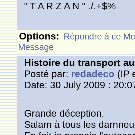
" T A R Z A N " ./.+$%
Options:
Rèpondre à ce M
Message
Histoire du transport a
Posté par:
redadeco
(IP 
Date: 30 July 2009 : 20:0
Grande déception,
Salam à tous les darnneu