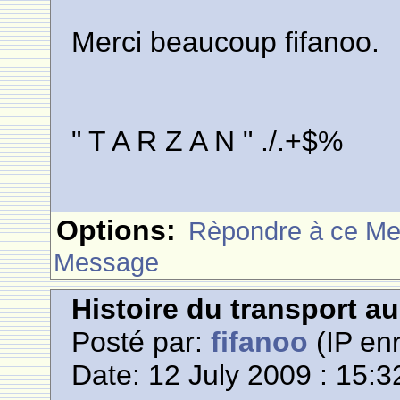
Merci beaucoup fifanoo.
" T A R Z A N " ./.+$%
Options:
Rèpondre à ce M
Message
Histoire du transport a
Posté par:
fifanoo
(IP enr
Date: 12 July 2009 : 15:3