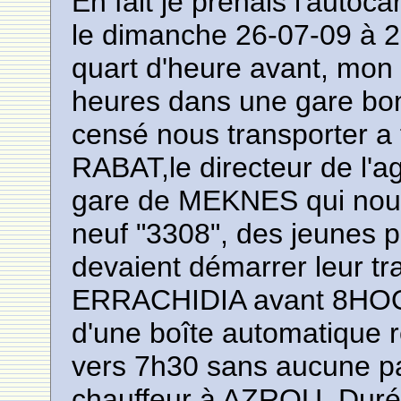
En fait je prenais l'aut
le dimanche 26-07-09 à 2
quart d'heure avant, mon a
heures dans une gare bon
censé nous transporter a
RABAT,le directeur de l'a
gare de MEKNES qui nous
neuf "3308", des jeunes pr
devaient démarrer leur tra
ERRACHIDIA avant 8HOO: 
d'une boîte automatique 
vers 7h30 sans aucune p
chauffeur à AZROU. Dur