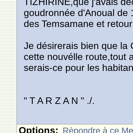
TIZHIRINE,que j'avais dé
goudronnée d'Anoual de 
des Temsamane et retour 
Je désirerais bien que la
cette nouvélle route,tout 
serais-ce pour les habitan
" T A R Z A N " ./.
Options:
Rèpondre à ce M