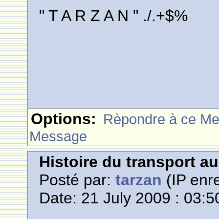
" T A R Z A N " ./.+$%
Options:
Rèpondre à ce M
Message
Histoire du transport a
Posté par:
tarzan
(IP enre
Date: 21 July 2009 : 03:5