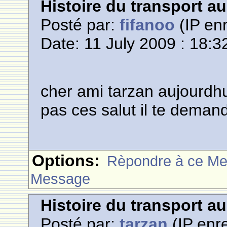
Histoire du transport a
Posté par:
fifanoo
(IP enr
Date: 11 July 2009 : 18:3
cher ami tarzan aujourdhuit
pas ces salut il te dema
Options:
Rèpondre à ce M
Message
Histoire du transport a
Posté par:
tarzan
(IP enre