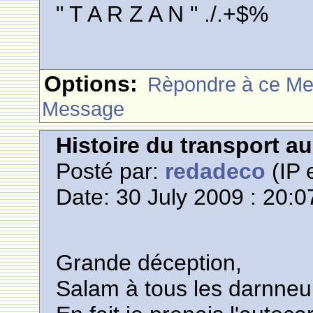
" T A R Z A N " ./.+$%
Options:
Rèpondre à ce M
Message
Histoire du transport a
Posté par:
redadeco
(IP 
Date: 30 July 2009 : 20:0
Grande déception,
Salam à tous les darnneu