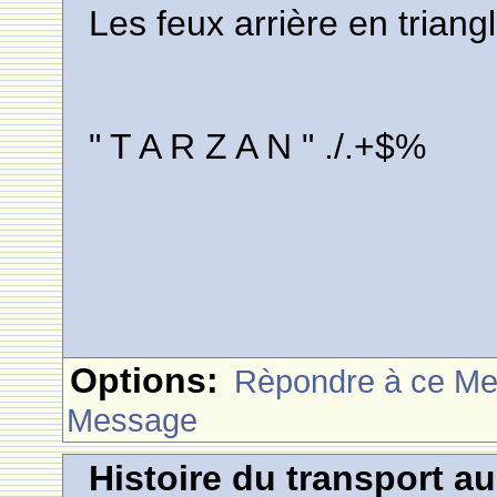
Les feux arrière en triangl
" T A R Z A N " ./.+$%
Options:
Rèpondre à ce M
Message
Histoire du transport a