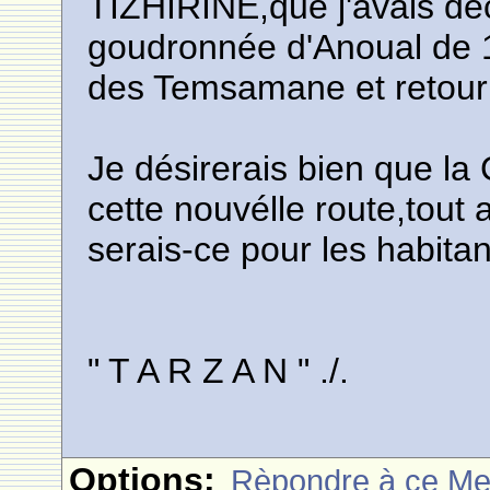
TIZHIRINE,que j'avais dé
goudronnée d'Anoual de 
des Temsamane et retour 
Je désirerais bien que la
cette nouvélle route,tout 
serais-ce pour les habitan
" T A R Z A N " ./.
Options:
Rèpondre à ce M