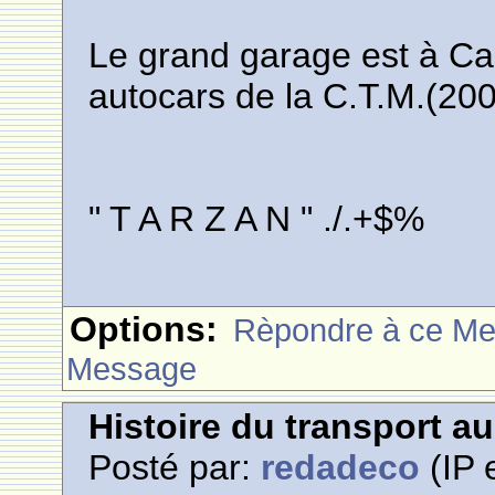
Le grand garage est à Ca
autocars de la C.T.M.(200
" T A R Z A N " ./.+$%
Options:
Rèpondre à ce M
Message
Histoire du transport a
Posté par:
redadeco
(IP 