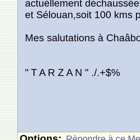
actuéllement déchaussée 
et Sélouan,soit 100 kms p
Mes salutations à Chaâb
" T A R Z A N " ./.+$%
Options:
Rèpondre à ce M