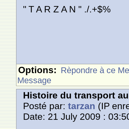
" T A R Z A N " ./.+$%
Options:
Rèpondre à ce M
Message
Histoire du transport a
Posté par:
tarzan
(IP enre
Date: 21 July 2009 : 03:5