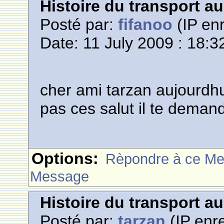
Histoire du transport a
Posté par:
fifanoo
(IP enr
Date: 11 July 2009 : 18:3
cher ami tarzan aujourdhuit
pas ces salut il te dema
Options:
Rèpondre à ce M
Message
Histoire du transport a
Posté par:
tarzan
(IP enre