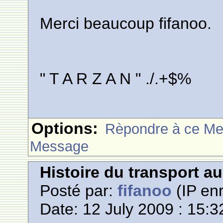
Merci beaucoup fifanoo.
" T A R Z A N " ./.+$%
Options:
Rèpondre à ce M
Message
Histoire du transport a
Posté par:
fifanoo
(IP enr
Date: 12 July 2009 : 15:3