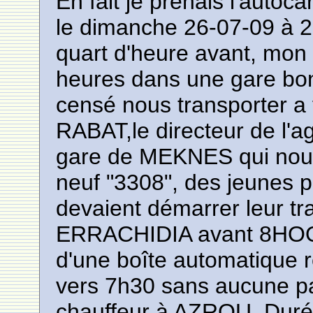
En fait je prenais l'aut
le dimanche 26-07-09 à 2
quart d'heure avant, mon a
heures dans une gare bon
censé nous transporter a
RABAT,le directeur de l'a
gare de MEKNES qui nous
neuf "3308", des jeunes pr
devaient démarrer leur tra
ERRACHIDIA avant 8HOO: 
d'une boîte automatique 
vers 7h30 sans aucune p
chauffeur à AZROU. Dur