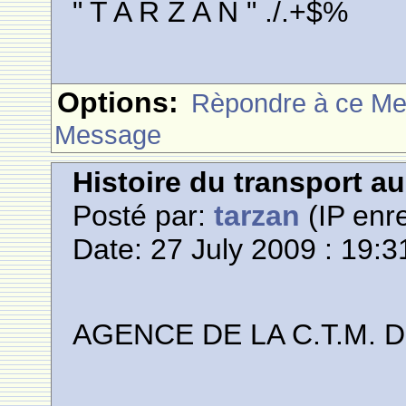
" T A R Z A N " ./.+$%
Options:
Rèpondre à ce M
Message
Histoire du transport a
Posté par:
tarzan
(IP enre
Date: 27 July 2009 : 19:3
AGENCE DE LA C.T.M. 