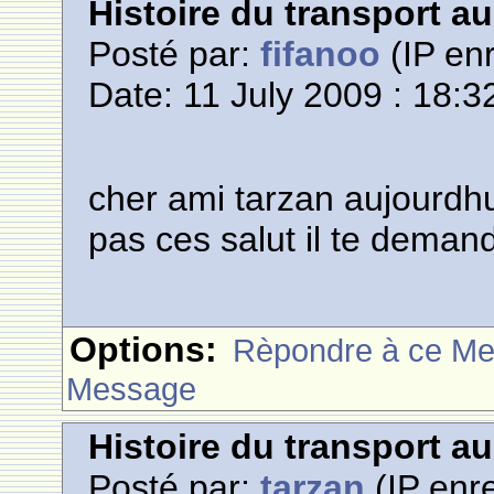
Histoire du transport a
Posté par:
fifanoo
(IP enr
Date: 11 July 2009 : 18:3
cher ami tarzan aujourdhuit
pas ces salut il te dema
Options:
Rèpondre à ce M
Message
Histoire du transport a
Posté par:
tarzan
(IP enre