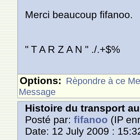
Merci beaucoup fifanoo.
" T A R Z A N " ./.+$%
Options:
Rèpondre à ce M
Message
Histoire du transport a
Posté par:
fifanoo
(IP enr
Date: 12 July 2009 : 15:3