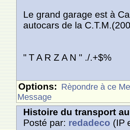
Le grand garage est à Ca
autocars de la C.T.M.(200
" T A R Z A N " ./.+$%
Options:
Rèpondre à ce M
Message
Histoire du transport a
Posté par:
redadeco
(IP 