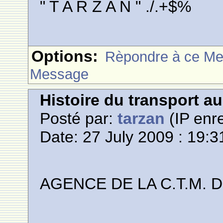
" T A R Z A N " ./.+$%
Options:
Rèpondre à ce M
Message
Histoire du transport a
Posté par:
tarzan
(IP enre
Date: 27 July 2009 : 19:3
AGENCE DE LA C.T.M. 