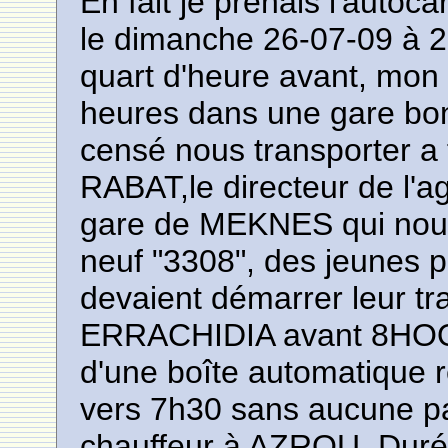
En fait je prenais l'aut
le dimanche 26-07-09 à 2
quart d'heure avant, mon a
heures dans une gare bon
censé nous transporter a
RABAT,le directeur de l'a
gare de MEKNES qui nous
neuf "3308", des jeunes pr
devaient démarrer leur tra
ERRACHIDIA avant 8HOO: 
d'une boîte automatique 
vers 7h30 sans aucune p
chauffeur à AZROU. Dur