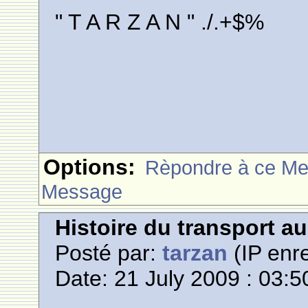
" T A R Z A N " ./.+$%
Options:
Rèpondre à ce M
Message
Histoire du transport a
Posté par:
tarzan
(IP enre
Date: 21 July 2009 : 03:5