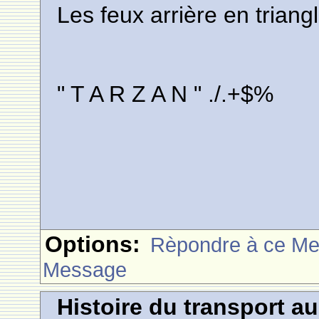
Les feux arrière en triangl
" T A R Z A N " ./.+$%
Options:
Rèpondre à ce M
Message
Histoire du transport a