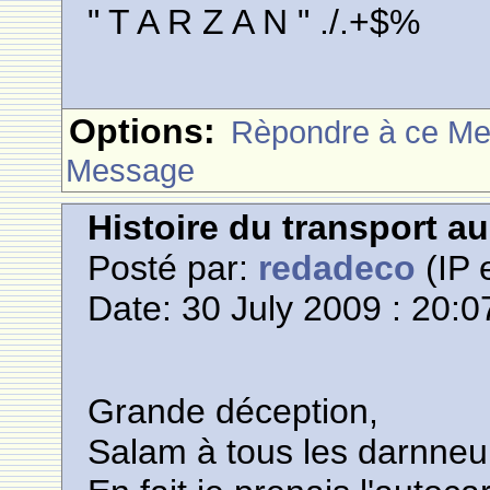
" T A R Z A N " ./.+$%
Options:
Rèpondre à ce M
Message
Histoire du transport a
Posté par:
redadeco
(IP 
Date: 30 July 2009 : 20:0
Grande déception,
Salam à tous les darnneu