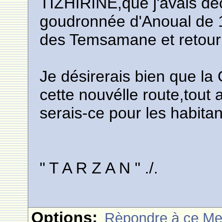
TIZHIRINE,que j'avais dé
goudronnée d'Anoual de 
des Temsamane et retour 
Je désirerais bien que la
cette nouvélle route,tout 
serais-ce pour les habitan
" T A R Z A N " ./.
Options:
Rèpondre à ce M