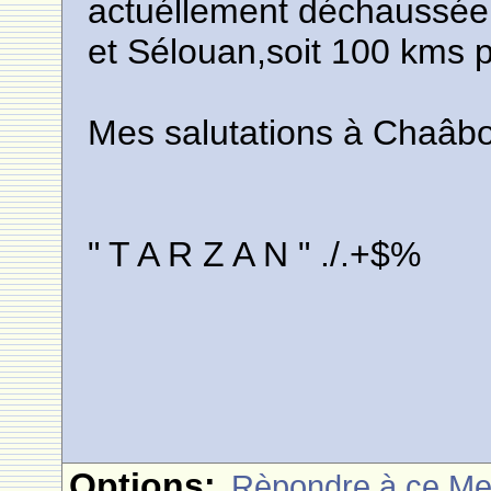
actuéllement déchaussée 
et Sélouan,soit 100 kms p
Mes salutations à Chaâb
" T A R Z A N " ./.+$%
Options:
Rèpondre à ce M