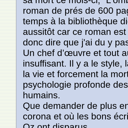
sa mort ce mois-ci, "L'omb
roman de prés de 600 page
temps à la bibliothèque digi
aussitôt car ce roman est
donc dire que j'ai du y pa
Un chef d’œuvre et tout aut
insuffisant. Il y a le style,
la vie et forcement la mo
psychologie profonde des
humains.
Que demander de plus en
corona et où les bons écr
Oz ont disparus.