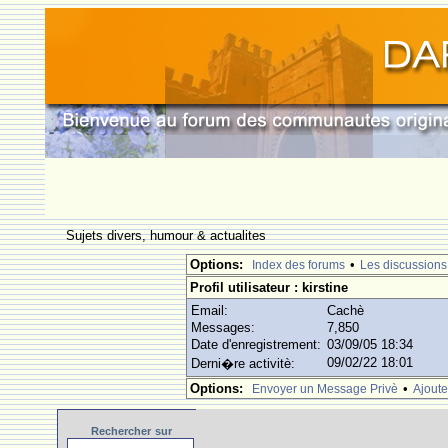
Sujets divers, humour & actualites
Options:
•
Index des forums
Les discussions
Profil utilisateur : kirstine
Email:
Cachè
Messages:
7,850
Date d'enregistrement:
03/09/05 18:34
09/02/22 18:01
Derni�re activitè:
Options:
•
Envoyer un Message Privè
Ajoute
Rechercher
sur