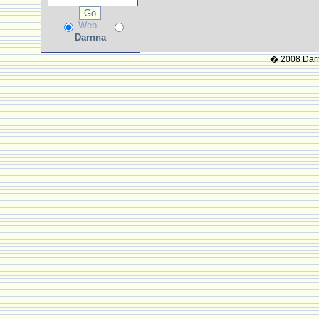
Web
Darnna
� 2008 Darnn