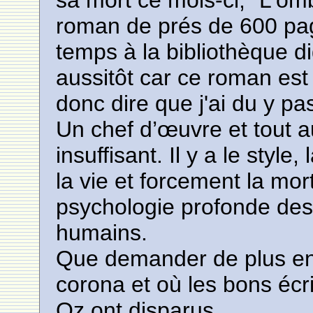
sa mort ce mois-ci, "L'omb
roman de prés de 600 page
temps à la bibliothèque digi
aussitôt car ce roman est
donc dire que j'ai du y pa
Un chef d’œuvre et tout aut
insuffisant. Il y a le style,
la vie et forcement la mo
psychologie profonde des
humains.
Que demander de plus en
corona et où les bons écr
Oz ont disparus.