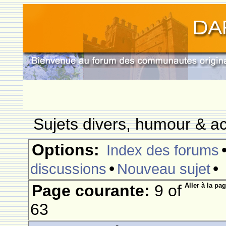
Sujets divers, humour & ac
Options:
Index des forums
•
•
discussions
Nouveau sujet
Page courante:
9 of
Aller à la pag
63