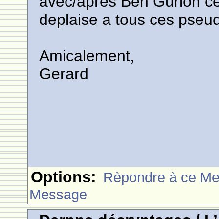
avec/apres Ben Gurion celu
deplaise a tous ces pseud
Amicalement,
Gerard
Options:
Rèpondre à ce M
Message