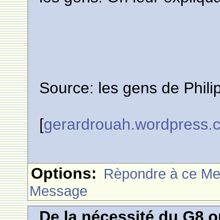
Source: les gens de Phili
[
gerardrouah.wordpress.
Options:
Rèpondre à ce M
Message
De la nécessité du G8 o