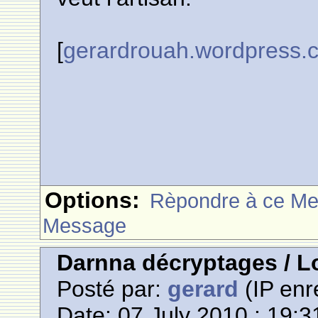
[
gerardrouah.wordpress.
Options:
Rèpondre à ce M
Message
Darnna décryptages / L
Posté par:
gerard
(IP enr
Date: 07 July 2010 : 19:3