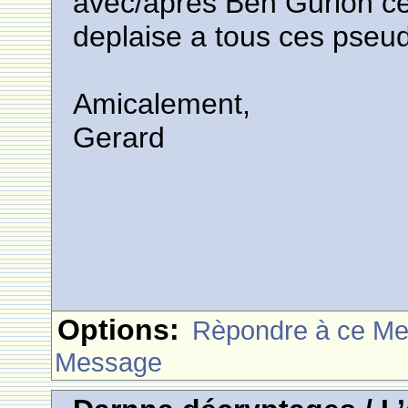
avec/apres Ben Gurion celu
deplaise a tous ces pseud
Amicalement,
Gerard
Options:
Rèpondre à ce M
Message