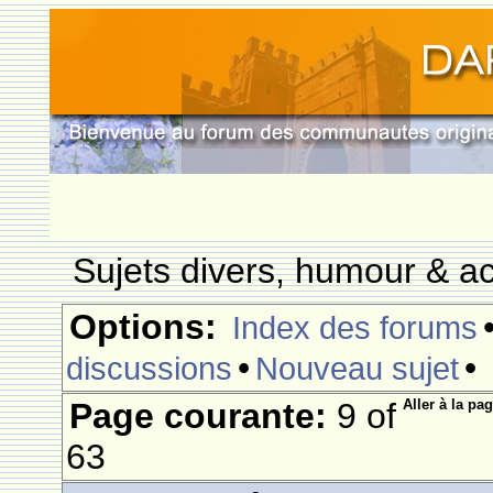
Sujets divers, humour & ac
Options:
Index des forums
•
•
discussions
Nouveau sujet
Page courante:
9 of
Aller à la pag
63