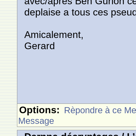
avec/apres Ben Gurion celu
deplaise a tous ces pseud
Amicalement,
Gerard
Options:
Rèpondre à ce M
Message