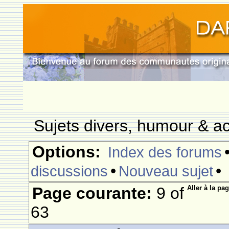
Sujets divers, humour & ac
Options:
Index des forums
•
•
discussions
Nouveau sujet
Page courante:
9 of
Aller à la pag
63