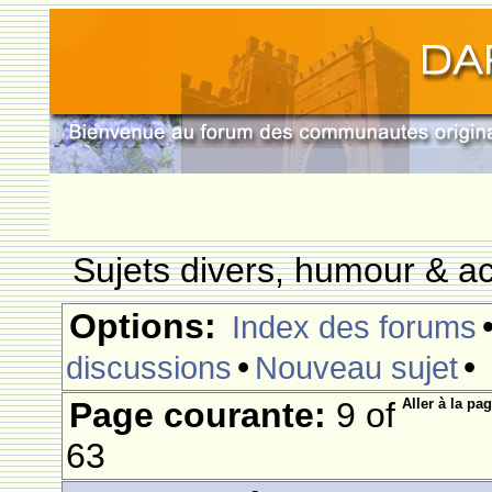
Sujets divers, humour & ac
Options:
Index des forums
•
•
discussions
Nouveau sujet
Page courante:
9 of
Aller à la pag
63