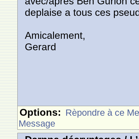
avec/apres Ben Gurion celu
deplaise a tous ces pseud
Amicalement,
Gerard
Options:
Rèpondre à ce M
Message