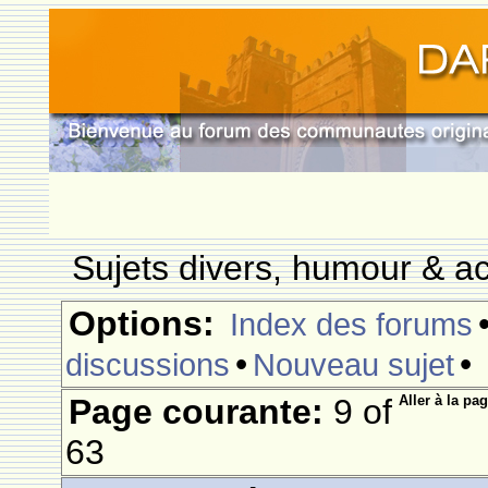
Sujets divers, humour & ac
Options:
Index des forums
•
•
discussions
Nouveau sujet
Page courante:
9 of
Aller à la pag
63