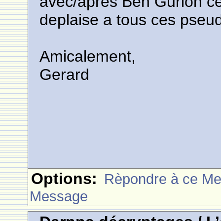
avec/apres Ben Gurion celu
deplaise a tous ces pseud
Amicalement,
Gerard
Options:
Rèpondre à ce M
Message