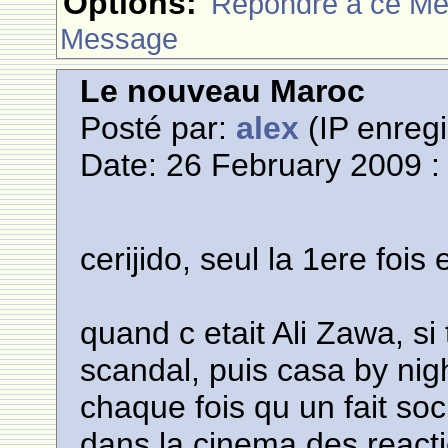
Options:
Rèpondre à ce M
Message
Le nouveau Maroc
Posté par:
alex
(IP enregi
Date: 26 February 2009 :
cerijido, seul la 1ere fois 
quand c etait Ali Zawa, si 
scandal, puis casa by nig
chaque fois qu un fait soci
dans la cinema des reacti