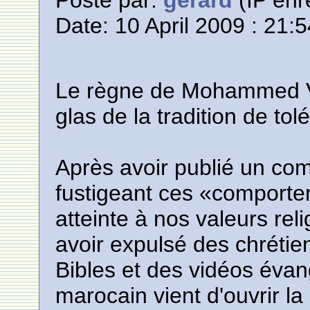
Posté par:
gerard
(IP enr
Date: 10 April 2009 : 21:
Le règne de Mohammed VI 
glas de la tradition de to
Après avoir publié un 
fustigeant ces «comportem
atteinte à nos valeurs rel
avoir expulsé des chrétie
Bibles et des vidéos éva
marocain vient d'ouvrir l