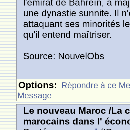
l'émirat de Bahreïn, à maj
une dynastie sunnite. Il 
attaquant ses minorités le 
qu'il entend maîtriser.
Source: NouvelObs
Options:
Rèpondre à ce M
Message
Le nouveau Maroc /La co
marocains dans l' éco