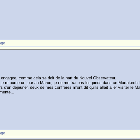
age
ez engagee, comme cela se doit de la part du Nouvel Observateur.
e retourne un jour au Maroc, je ne mettrai pas les pieds dans ce Marrakech-la q
s d'un dejeuner, deux de mes confreres m'ont dit qu'ils allait aller visiter le 
mente....
age