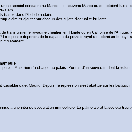
est un no special consacre au Maroc : Le nouveau Maroc ou se cotoient luxes e
nt-Islam.
ets traites dans l?hebdomadaire.
up a dire et ajouter sur chacun des sujets d'actualite brulante.
t de transformer le royaume cherifien en Floride ou en Californie de l'Afrique.
s ? La reponse dependra de la capacite du pouvoir royal a moderniser le pays
c en mouvement
unambule
 pere... Mais rien n'a change au palais. Portrait d'un souverain dont la volont
ent Casablanca et Madrid. Depuis, la repression s'est abattue sur les barbus, m
ise a une intense speculation immobiliere. La palmeraie et la societe traditio