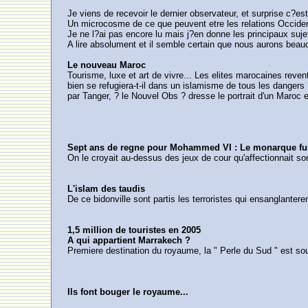
Je viens de recevoir le dernier observateur, et surprise c?
Un microcosme de ce que peuvent etre les relations Occide
Je ne l?ai pas encore lu mais j?en donne les principaux suj
A lire absolument et il semble certain que nous aurons beauco
Le nouveau Maroc
Tourisme, luxe et art de vivre... Les elites marocaines reven
bien se refugiera-t-il dans un islamisme de tous les danger
par Tanger, ? le Nouvel Obs ? dresse le portrait d'un Maro
Sept ans de regne pour Mohammed VI : Le monarque f
On le croyait au-dessus des jeux de cour qu'affectionnait son
L'islam des taudis
De ce bidonville sont partis les terroristes qui ensanglanter
1,5 million de touristes en 2005
A qui appartient Marrakech ?
Premiere destination du royaume, la " Perle du Sud " est soum
Ils font bouger le royaume...