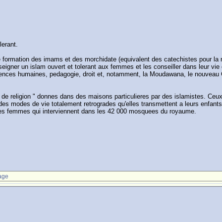
lerant.
formation des imams et des morchidate (equivalent des catechistes pour la r
nseigner un islam ouvert et tolerant aux femmes et les conseiller dans leur vi
ences humaines, pedagogie, droit et, notamment, la Moudawana, le nouveau Cod
rs de religion " donnes dans des maisons particulieres par des islamistes. Ceux
des modes de vie totalement retrogrades qu'elles transmettent a leurs enfants.
 les femmes qui interviennent dans les 42 000 mosquees du royaume.
age