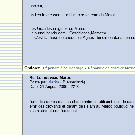
bonjour,
un lien interessant sur l histoire recente du Maroc:
Les Grandes énigmes du Maroc
Lejournal-hebdo.com - Casablanca,Morocco
... C'est la thèse défendue par Agnès Bensimon dans son ouvr
Options:
•
Rèpondre à ce Message
Rèpondre en citant ce Mess
Re: Le nouveau Maroc
Posté par:
derka
(IP enregistrè)
Date: 31 August 2006 : 22:23
l'une des armes que les obscurantistes utilisent c'est le dang
emir des croyants et garant de l'islam au Maroc pourquoi ne
islamistes et non l'occident.