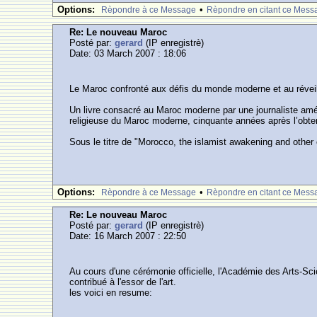
Options:
•
Rèpondre à ce Message
Rèpondre en citant ce Mess
Re: Le nouveau Maroc
Posté par:
gerard
(IP enregistrè)
Date: 03 March 2007 : 18:06
Le Maroc confronté aux défis du monde moderne et au réveil
Un livre consacré au Maroc moderne par une journaliste améric
religieuse du Maroc moderne, cinquante années après l’obten
Sous le titre de "Morocco, the islamist awakening and other
Options:
•
Rèpondre à ce Message
Rèpondre en citant ce Mess
Re: Le nouveau Maroc
Posté par:
gerard
(IP enregistrè)
Date: 16 March 2007 : 22:50
Au cours d'une cérémonie officielle, l'Académie des Arts-Sc
contribué à l'essor de l'art.
les voici en resume: