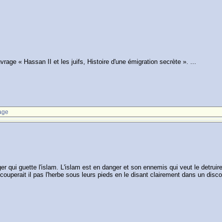
age « Hassan II et les juifs, Histoire d'une émigration secrète ». ...
age
er qui guette l'islam. L'islam est en danger et son ennemis qui veut le detruire 
 couperait il pas l'herbe sous leurs pieds en le disant clairement dans un di