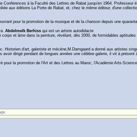
 de Conférences à la Faculté des Lettres de Rabat jusqu'en 1964. Professeur ém
bliée aux éditions La Porte de Rabat, et, chez le même éditeur, d'une collecti
euvrant pour la promotion de la musique et de la chanson depuis une quarant
ira.
Abdelmelk Berhiss
qui est un artiste autodidacte
é corps et âme dans la peinture, révélant, dès 2000, de formidables aptitude
 Historien d'art, galeriste et mécène,M.Damgaard a donné aux artistes singulier
ès avoir dirigé pendant de longues années une célèbre galerie, il vit à présent 
é pour la promotion de l'Art et des Lettres au Maroc, l'Académie Arts-Scien
age