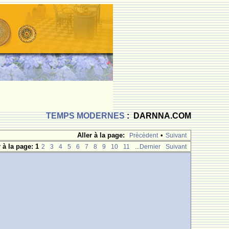
TEMPS MODERNES
: DARNNA.COM
Aller à la page:
•
Prècèdent
Suivant
r à la page:
1
2
3
4
5
6
7
8
9
10
11
...Dernier
Suivant