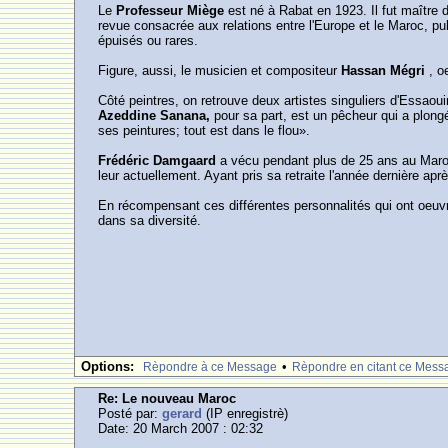
Le
Professeur Miège
est né à Rabat en 1923. Il fut maître
revue consacrée aux relations entre l'Europe et le Maroc, pu
épuisés ou rares.
Figure, aussi, le musicien et compositeur
Hassan Mégri
, o
Côté peintres, on retrouve deux artistes singuliers d'Essaou
Azeddine Sanana,
pour sa part, est un pêcheur qui a plong
ses peintures; tout est dans le flou».
Frédéric Damgaard
a vécu pendant plus de 25 ans au Maroc.
leur actuellement. Ayant pris sa retraite l'année dernière apr
En récompensant ces différentes personnalités qui ont oeuvr
dans sa diversité.
Options:
•
Rèpondre à ce Message
Rèpondre en citant ce Mess
Re: Le nouveau Maroc
Posté par:
gerard
(IP enregistrè)
Date: 20 March 2007 : 02:32