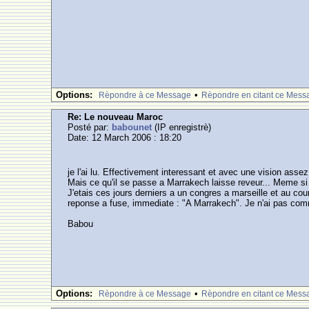
Options:
•
Rèpondre à ce Message
Rèpondre en citant ce Mess
Re: Le nouveau Maroc
Posté par:
babounet
(IP enregistrè)
Date: 12 March 2006 : 18:20
je l'ai lu. Effectivement interessant et avec une vision ass
Mais ce qu'il se passe a Marrakech laisse reveur... Meme si j
J'etais ces jours derniers a un congres a marseille et au cour
reponse a fuse, immediate : "A Marrakech". Je n'ai pas com
Babou
Options:
•
Rèpondre à ce Message
Rèpondre en citant ce Mess