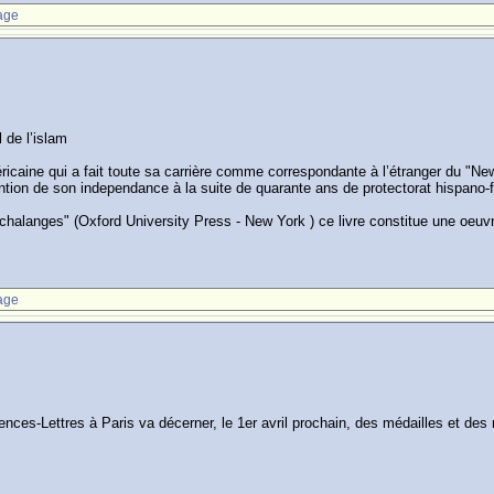
age
 de l’islam
aine qui a fait toute sa carrière comme correspondante à l’étranger du "New Yo
tion de son independance à la suite de quarante ans de protectorat hispano-f
 chalanges" (Oxford University Press - New York ) ce livre constitue une oeuv
age
iences-Lettres à Paris va décerner, le 1er avril prochain, des médailles et d