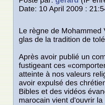
Posté par:
gerard
(IP enr
Date: 10 April 2009 : 21:
Le règne de Mohammed VI 
glas de la tradition de to
Après avoir publié un 
fustigeant ces «comportem
atteinte à nos valeurs rel
avoir expulsé des chrétie
Bibles et des vidéos éva
marocain vient d'ouvrir l