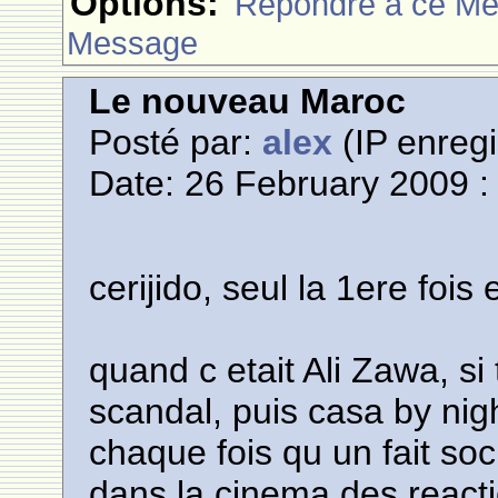
Options:
Rèpondre à ce M
Message
Le nouveau Maroc
Posté par:
alex
(IP enregi
Date: 26 February 2009 :
cerijido, seul la 1ere fois 
quand c etait Ali Zawa, si 
scandal, puis casa by nig
chaque fois qu un fait soci
dans la cinema des reacti