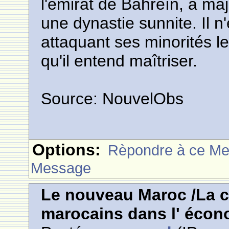
l'émirat de Bahreïn, à maj
une dynastie sunnite. Il 
attaquant ses minorités le 
qu'il entend maîtriser.
Source: NouvelObs
Options:
Rèpondre à ce M
Message
Le nouveau Maroc /La co
marocains dans l' éco