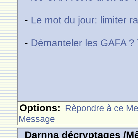
-
Le mot du jour: limiter 
-
Démanteler les GAFA ? T
Options:
Rèpondre à ce M
Message
Darnna décryptages /M