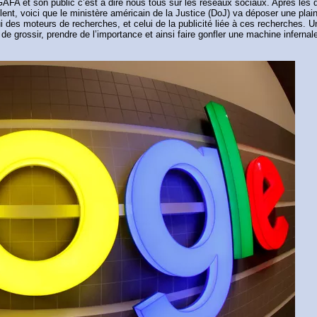
AFA et son public c’est à dire nous tous sur les réseaux sociaux. Après les 
ent, voici que le ministère américain de la Justice (DoJ) va déposer une plain
ui des moteurs de recherches, et celui de la publicité liée à ces recherches.
e grossir, prendre de l’importance et ainsi faire gonfler une machine inferna