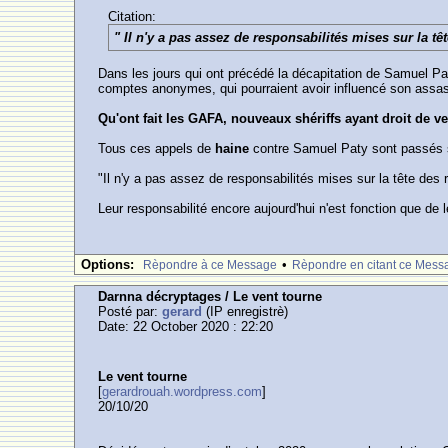
Citation:
" Il n'y a pas assez de responsabilités mises sur la t
Dans les jours qui ont précédé la décapitation de Samuel P
comptes anonymes, qui pourraient avoir influencé son assas
Qu'ont fait les GAFA, nouveaux shériffs ayant droit de vet
Tous ces appels de
haine
contre Samuel Paty sont passés s
"Il n'y a pas assez de responsabilités mises sur la tête des
Leur responsabilité encore aujourd'hui n'est fonction que de 
Options:
•
Rèpondre à ce Message
Rèpondre en citant ce Mess
Darnna décryptages / Le vent tourne
Posté par:
gerard
(IP enregistrè)
Date: 22 October 2020 : 22:20
Le vent tourne
[
gerardrouah.wordpress.com
]
20/10/20