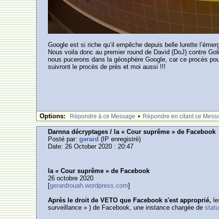
Google est si riche qu’il empêche depuis belle lurette l’éme
Nous voila donc au premier round de David (DoJ) contre Golia
nous pucerons dans la géosphère Google, car ce procès pourr
suivront le procès de près et moi aussi !!!
Options:
•
Rèpondre à ce Message
Rèpondre en citant ce Mess
Darnna décryptages / la « Cour suprême » de Facebook
Posté par:
gerard
(IP enregistrè)
Date: 26 October 2020 : 20:47
la « Cour suprême » de Facebook
26 octobre 2020
[
gerardrouah.wordpress.com
]
Aprés le droit de VETO que Facebook s'est approprié,
l
surveillance » ) de Facebook, une instance chargée de
stat