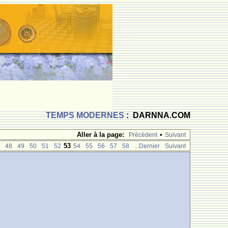
TEMPS MODERNES
: DARNNA.COM
Aller à la page:
•
Prècèdent
Suivant
53
48
49
50
51
52
54
55
56
57
58
...Dernier
Suivant