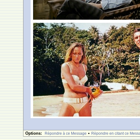
Options:
•
Rèpondre à ce Message
Rèpondre en citant ce Mess