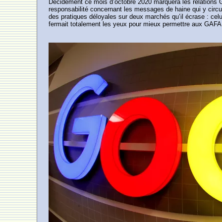
Décidément ce mois d’octobre 2020 marquera les relations G
responsabilité concernant les messages de haine qui y circul
des pratiques déloyales sur deux marchés qu’il écrase : cel
fermait totalement les yeux pour mieux permettre aux GAFA d