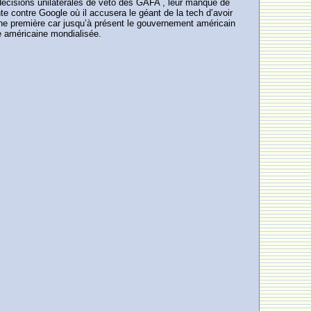
décisions unilatérales de veto des GAFA , leur manque de
te contre Google où il accusera le géant de la tech d’avoir
 Une première car jusqu’à présent le gouvernement américain
le américaine mondialisée.