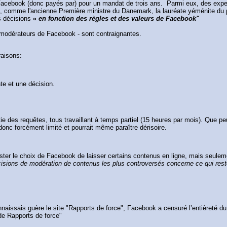
ebook (donc payés par) pour un mandat de trois ans. Parmi eux, des experts d
e, comme l'ancienne Première ministre du Danemark, la lauréate yéménite du pr
s décisions
«
en fonction des règles et des valeurs de Facebook"
es modérateurs de Facebook - sont contraignantes.
 raisons:
nte et une décision.
 des requêtes, tous travaillant à temps partiel (15 heures par mois). Que peut
donc forcément limité et pourrait même paraître dérisoire.
ter le choix de Facebook de laisser certains contenus en ligne, mais seulement
isions de modération de contenus les plus controversés concerne ce qui reste 
aissais guère le site "Rapports de force", Facebook a censuré l’entièreté du 
 de Rapports de force"