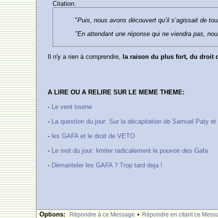
Citation:
"
Puis, nous avons découvert qu’il s’agissait de to
"En attendant une réponse qui ne viendra pas, no
Il n'y a rien à comprendre,
la raison du plus fort, du droit
A LIRE OU A RELIRE SUR LE MEME THEME:
-
Le vent tourne
-
La question du jour: Sur la décapitation de Samuel Paty et
-
les GAFA et le droit de VETO
-
Le mot du jour: limiter radicalement le pouvoir des Gafa
-
Démanteler les GAFA ? Trop tard deja !
Options:
•
Rèpondre à ce Message
Rèpondre en citant ce Mess