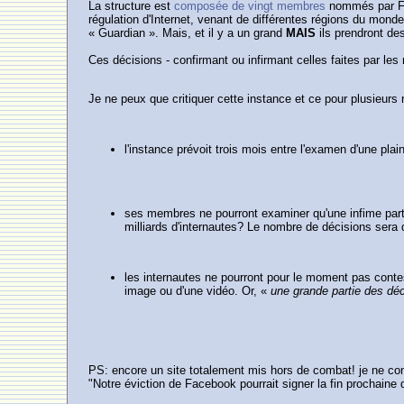
La structure est
composée de vingt membres
nommés par Fac
régulation d'Internet, venant de différentes régions du mond
« Guardian ». Mais, et il y a un grand
MAIS
ils prendront de
Ces décisions - confirmant ou infirmant celles faites par l
Je ne peux que critiquer cette instance et ce pour plusieurs
l'instance prévoit trois mois entre l'examen d'une plai
ses membres ne pourront examiner qu'une infime partie
milliards d'internautes? Le nombre de décisions sera 
les internautes ne pourront pour le moment pas contes
image ou d'une vidéo. Or, «
une grande partie des déc
PS: encore un site totalement mis hors de combat! je ne conn
"Notre éviction de Facebook pourrait signer la fin prochaine