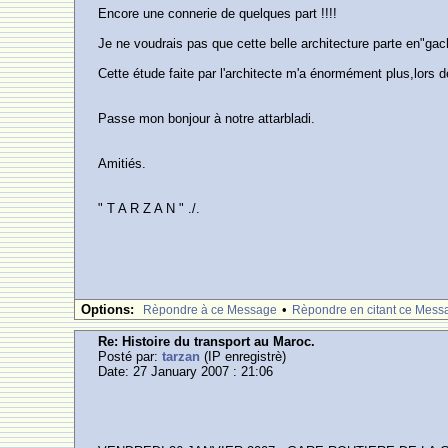
Encore une connerie de quelques part !!!!
Je ne voudrais pas que cette belle architecture parte en"gac
Cette étude faite par l'architecte m'a énormément plus,lors 
Passe mon bonjour à notre attarbladi.
Amitiés.
" T A R Z A N " ./.
Options:
•
Rèpondre à ce Message
Rèpondre en citant ce Mess
Re: Histoire du transport au Maroc.
Posté par:
tarzan
(IP enregistrè)
Date: 27 January 2007 : 21:06