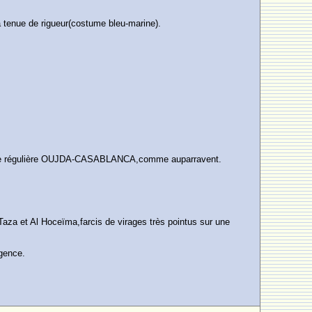
a tenue de rigueur(costume bleu-marine).
la ligne régulière OUJDA-CASABLANCA,comme auparravent.
e Taza et Al Hoceïma,farcis de virages très pointus sur une
gence.