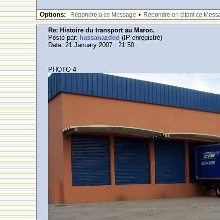
Options:
•
Rèpondre à ce Message
Rèpondre en citant ce Mess
Re: Histoire du transport au Maroc.
Posté par:
hassanazdod
(IP enregistrè)
Date: 21 January 2007 : 21:50
PHOTO 4