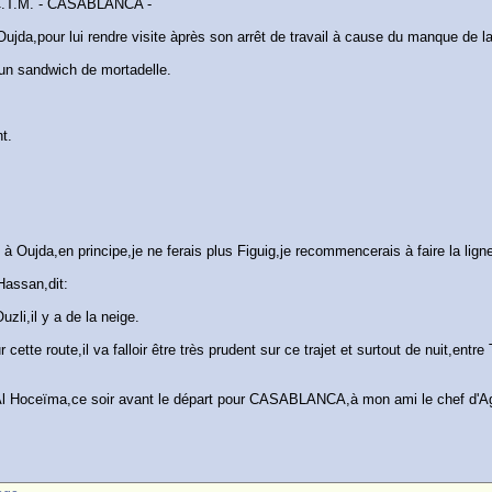
.T.M. - CASABLANCA -
jda,pour lui rendre visite àprès son arrêt de travail à cause du manque de l
t un sandwich de mortadelle.
t.
nt à Oujda,en principe,je ne ferais plus Figuig,je recommencerais à faire 
Hassan,dit:
zli,il y a de la neige.
ette route,il va falloir être très prudent sur ce trajet et surtout de nuit,entr
d'Al Hoceïma,ce soir avant le départ pour CASABLANCA,à mon ami le chef d'A