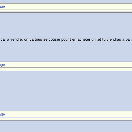
age
car a vendre, on va tous se cotiser pour t en acheter un ,et tu viendras a pari
age
age