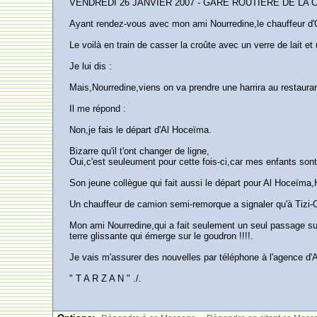
VENDREDI 26 JANVIER 2007 - GARE ROUTIERE DE LA C
Ayant rendez-vous avec mon ami Nourredine,le chauffeur d'Ou
Le voilà en train de casser la croûte avec un verre de lait e
Je lui dis :
Mais,Nourredine,viens on va prendre une harrira au restauran
Il me répond :
Non,je fais le départ d'Al Hoceïma.
Bizarre qu'il t'ont changer de ligne,
Oui,c'est seuleument pour cette fois-ci,car mes enfants so
Son jeune collègue qui fait aussi le départ pour Al Hoceïma,
Un chauffeur de camion semi-remorque a signaler qu'à Tizi-Ou
Mon ami Nourredine,qui a fait seulement un seul passage sur c
terre glissante qui émerge sur le goudron !!!!.
Je vais m'assurer des nouvelles par téléphone à l'agence 
" T A R Z A N " ./.