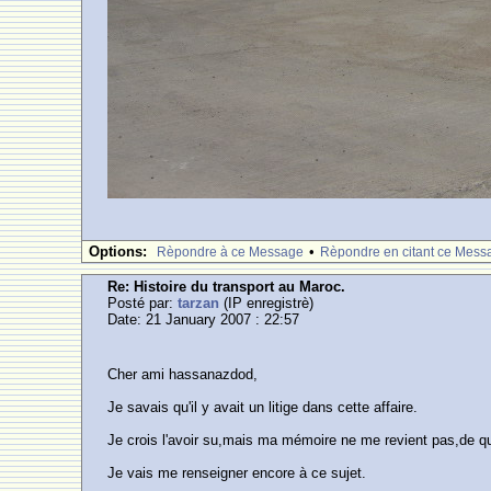
Options:
•
Rèpondre à ce Message
Rèpondre en citant ce Mess
Re: Histoire du transport au Maroc.
Posté par:
tarzan
(IP enregistrè)
Date: 21 January 2007 : 22:57
Cher ami hassanazdod,
Je savais qu'il y avait un litige dans cette affaire.
Je crois l'avoir su,mais ma mémoire ne me revient pas,de quo
Je vais me renseigner encore à ce sujet.