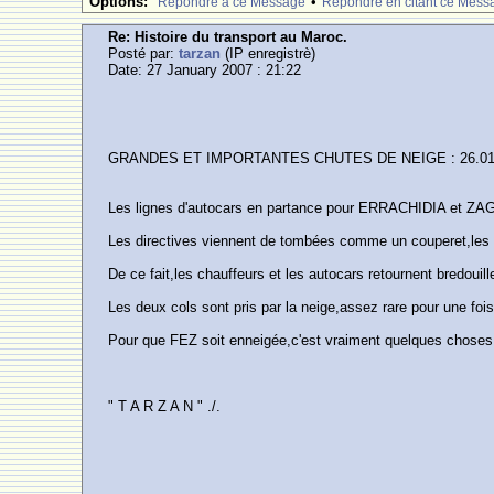
Options:
•
Rèpondre à ce Message
Rèpondre en citant ce Mess
Re: Histoire du transport au Maroc.
Posté par:
tarzan
(IP enregistrè)
Date: 27 January 2007 : 21:22
GRANDES ET IMPORTANTES CHUTES DE NEIGE : 26.01
Les lignes d'autocars en partance pour ERRACHIDIA et ZAG
Les directives viennent de tombées comme un couperet,le
De ce fait,les chauffeurs et les autocars retournent bredouil
Les deux cols sont pris par la neige,assez rare pour une fois,
Pour que FEZ soit enneigée,c'est vraiment quelques choses d
" T A R Z A N " ./.