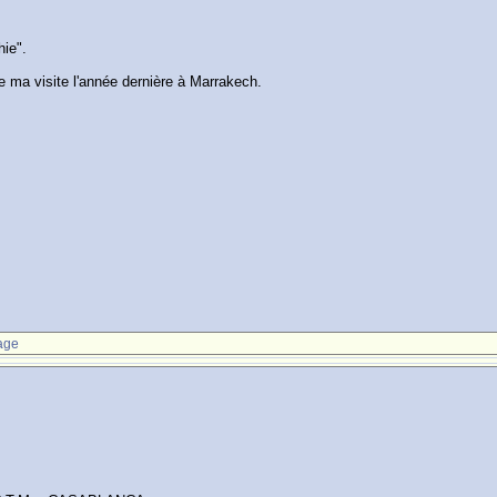
hie".
de ma visite l'année dernière à Marrakech.
age