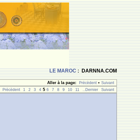
LE MAROC
: DARNNA.COM
Aller à la page:
•
Prècèdent
Suivant
5
Prècèdent
1
2
3
4
6
7
8
9
10
11
...Dernier
Suivant