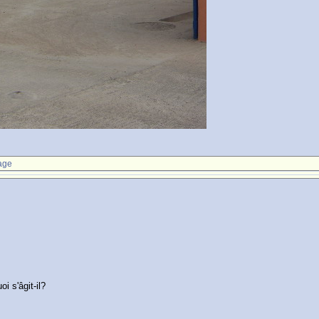
age
i s'âgit-il?