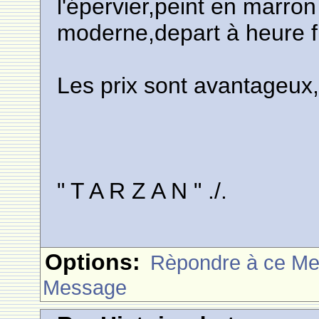
l'épervier,peint en marron 
moderne,depart à heure f
Les prix sont avantageux,e
" T A R Z A N " ./.
Options:
Rèpondre à ce M
Message