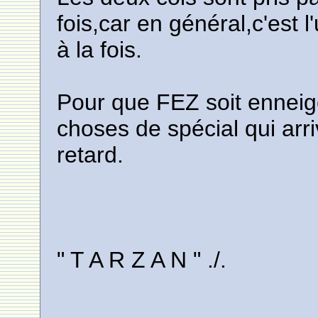
fois,car en général,c'est 
à la fois.
Pour que FEZ soit enneig
choses de spécial qui arr
retard.
" T A R Z A N " ./.