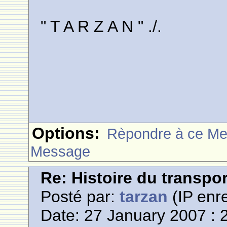
" T A R Z A N " ./.
Options:
Rèpondre à ce M
Message
Re: Histoire du transpo
Posté par:
tarzan
(IP enre
Date: 27 January 2007 : 