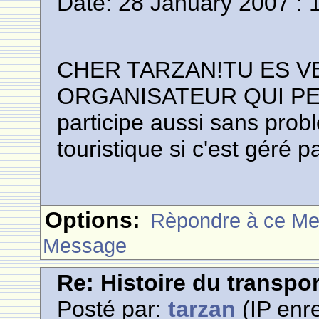
Date: 28 January 2007 : 
CHER TARZAN!TU ES V
ORGANISATEUR QUI PE
participe aussi sans probl
touristique si c'est géré pa
Options:
Rèpondre à ce M
Message
Re: Histoire du transpo
Posté par:
tarzan
(IP enre