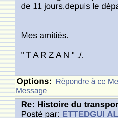
de 11 jours,depuis le dépa
Mes amitiés.
" T A R Z A N " ./.
Options:
Rèpondre à ce M
Message
Re: Histoire du transpo
Posté par:
ETTEDGUI A