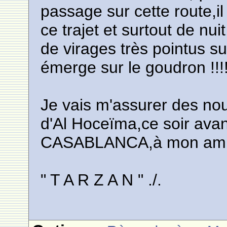
passage sur cette route,il 
ce trajet et surtout de nu
de virages très pointus su
émerge sur le goudron !!!!
Je vais m'assurer des nou
d'Al Hoceïma,ce soir avan
CASABLANCA,à mon ami l
" T A R Z A N " ./.