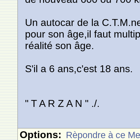
Un autocar de la C.T.M.n
pour son âge,il faut multip
réalité son âge.
S'il a 6 ans,c'est 18 ans.
" T A R Z A N " ./.
Options:
Rèpondre à ce M