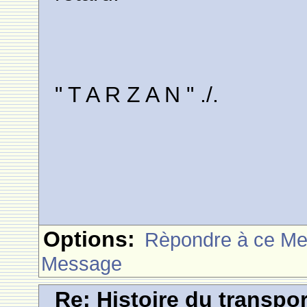
" T A R Z A N " ./.
Options:
Rèpondre à ce M
Message
Re: Histoire du transpo