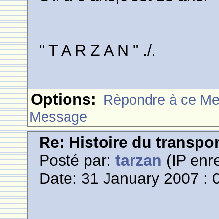
" T A R Z A N " ./.
Options:
Rèpondre à ce M
Message
Re: Histoire du transpo
Posté par:
tarzan
(IP enre
Date: 31 January 2007 : 