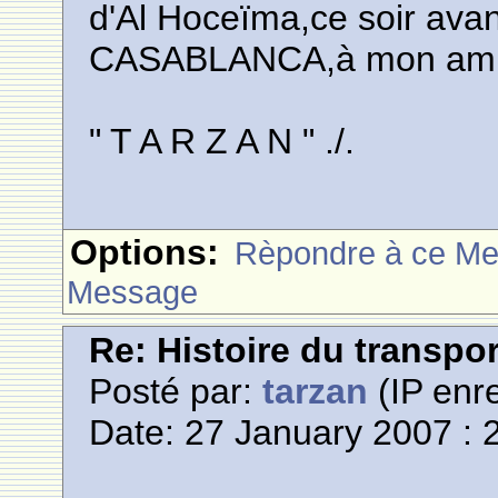
d'Al Hoceïma,ce soir avan
CASABLANCA,à mon ami l
" T A R Z A N " ./.
Options:
Rèpondre à ce M
Message
Re: Histoire du transpo
Posté par:
tarzan
(IP enre
Date: 27 January 2007 : 