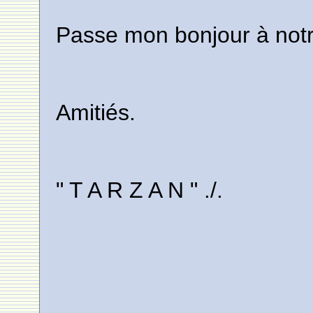
Passe mon bonjour à notre
Amitiés.
" T A R Z A N " ./.