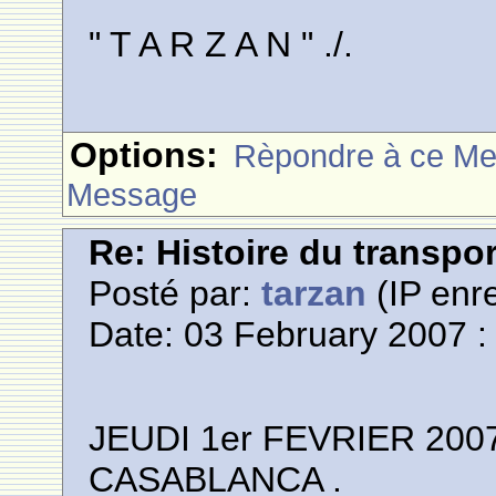
" T A R Z A N " ./.
Options:
Rèpondre à ce M
Message
Re: Histoire du transpo
Posté par:
tarzan
(IP enre
Date: 03 February 2007 :
JEUDI 1er FEVRIER 20
CASABLANCA .