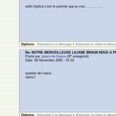
enfin l'police,c'est le premier que je vois.................
Options:
•
Rèpondre à ce Message
Rèpondre en citant ce Mess
Re: NOTRE MERVEILLEUSE LILIANE BRAUN NOUS A 
Posté par:
place de france
(IP enregistrè)
Date: 06 November 2005 : 01:02
quartier de l'oasis
oasis1
Options:
•
Rèpondre à ce Message
Rèpondre en citant ce Mess