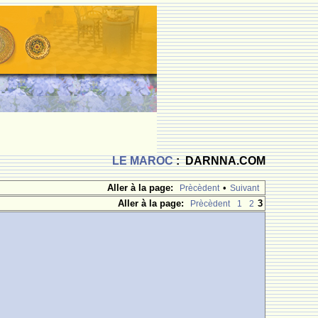
LE MAROC
: DARNNA.COM
Aller à la page:
•
Prècèdent
Suivant
Aller à la page:
3
Prècèdent
1
2