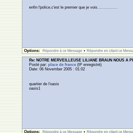
enfin l'police,c'est le premier que je vois.................
Options:
•
Rèpondre à ce Message
Rèpondre en citant ce Mess
Re: NOTRE MERVEILLEUSE LILIANE BRAUN NOUS A 
Posté par:
place de france
(IP enregistrè)
Date: 06 November 2005 : 01:02
quartier de l'oasis
oasis1
Options:
•
Rèpondre à ce Message
Rèpondre en citant ce Mess