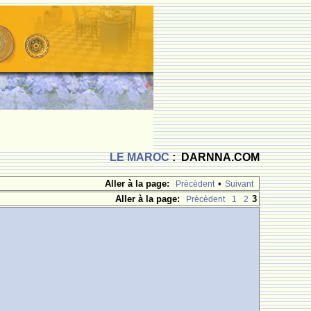
LE MAROC
: DARNNA.COM
Aller à la page:
•
Prècèdent
Suivant
Aller à la page:
3
Prècèdent
1
2