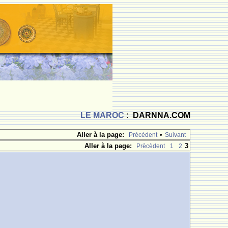
LE MAROC
: DARNNA.COM
Aller à la page:
•
Prècèdent
Suivant
Aller à la page:
3
Prècèdent
1
2