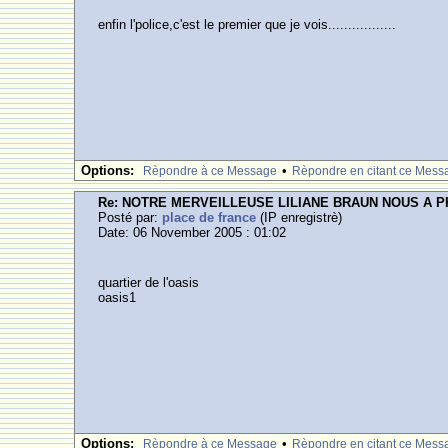
enfin l'police,c'est le premier que je vois.................
Options:
•
Rèpondre à ce Message
Rèpondre en citant ce Mess
Re: NOTRE MERVEILLEUSE LILIANE BRAUN NOUS A 
Posté par:
place de france
(IP enregistrè)
Date: 06 November 2005 : 01:02
quartier de l'oasis
oasis1
Options:
•
Rèpondre à ce Message
Rèpondre en citant ce Mess