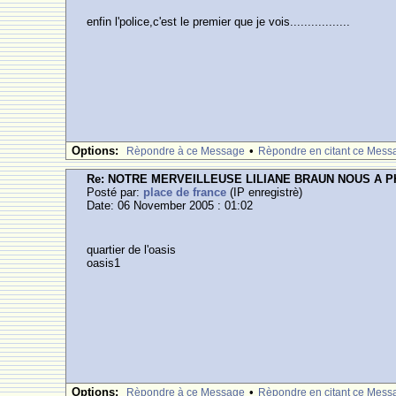
enfin l'police,c'est le premier que je vois.................
Options:
•
Rèpondre à ce Message
Rèpondre en citant ce Mess
Re: NOTRE MERVEILLEUSE LILIANE BRAUN NOUS A 
Posté par:
place de france
(IP enregistrè)
Date: 06 November 2005 : 01:02
quartier de l'oasis
oasis1
Options:
•
Rèpondre à ce Message
Rèpondre en citant ce Mess