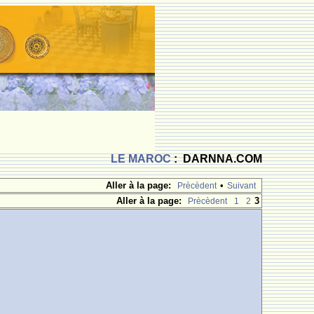
LE MAROC
: DARNNA.COM
Aller à la page:
•
Prècèdent
Suivant
Aller à la page:
3
Prècèdent
1
2