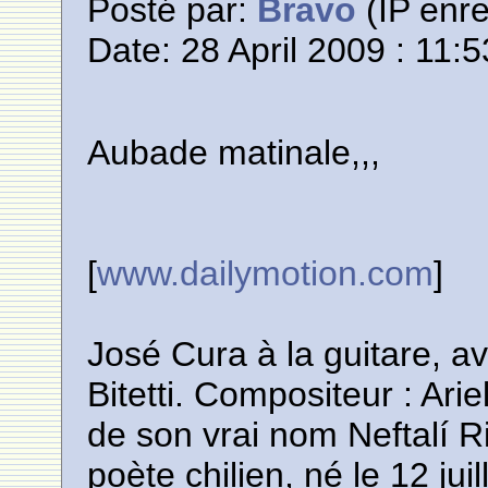
Posté par:
Bravo
(IP enre
Date: 28 April 2009 : 11:5
Aubade matinale,,,
[
www.dailymotion.com
]
José Cura à la guitare, 
Bitetti. Compositeur : Ar
de son vrai nom Neftalí R
poète chilien, né le 12 juil