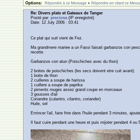
Options:
•
Rèpondre à ce Message
Rèpondre en citant ce Mess
Re: Divers plats et Gateaux de Tanger
Posté par:
preciosa
(IP enregistrè)
Date: 12 July 2006 : 03:41
Ce plat qui suit vient de Fez.
Ma grandmere mariee a un Fassi faisait garbanzos con pescad
recette.
Garbanzos con atun (Poischiches avec du thon)
2 boites de poischiches (les secs doivent etre cuit avant)
1 boite de thon
2 cuilleres a soupe de harissa
1 cuillere a soupe de paprika
2 piments rouges assez grand coupe en morceaux
3 gousses d'ail
Coriandre (culantro, cilantro, coriander)
Huile, sel
Emincer l'ail, faire frire dans l'huile pendant 3 minutes, ajou
Il faut cuire pendant une heure et puis mijoter pendant 4 ou 