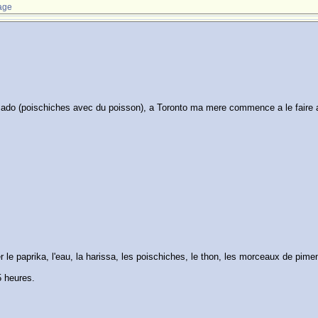
age
o (poischiches avec du poisson), a Toronto ma mere commence a le faire avec
ter le paprika, l'eau, la harissa, les poischiches, le thon, les morceaux de pimen
5 heures.