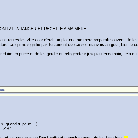
'ON FAIT A TANGER ET RECETTE A MA MERE
 dans toutes les villes car c'etait un plat que ma mere preparait souvent. Je l
iture, ce qui ne signifie pas forcement que ce soit mauvais au gout, bien le co
reduire en puree et de les garder au refrigerateur jusqu'au lendemain, cela af
age
ux, quand tu peux ;;.)
s...Z%^
oeuf et les passer dans l'oeuf battu et chapelure avant de les faire frire.