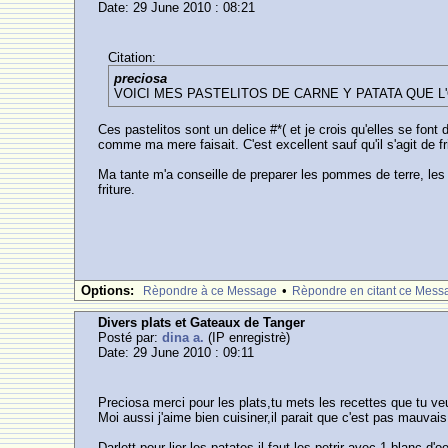
Date: 29 June 2010 : 08:21
Citation:
preciosa
VOICI MES PASTELITOS DE CARNE Y PATATA QUE L
Ces pastelitos sont un delice #*( et je crois qu'elles se font
comme ma mere faisait. C'est excellent sauf qu'il s'agit de fr
Ma tante m'a conseille de preparer les pommes de terre, les 
friture.
Options:
•
Rèpondre à ce Message
Rèpondre en citant ce Mess
Divers plats et Gateaux de Tanger
Posté par:
dina a.
(IP enregistrè)
Date: 29 June 2010 : 09:11
Preciosa merci pour les plats,tu mets les recettes que tu ve
Moi aussi j'aime bien cuisiner,il parait que c'est pas mauvai
Darlett,pour lier les patates il faut les petrir avec 1 blanc d'