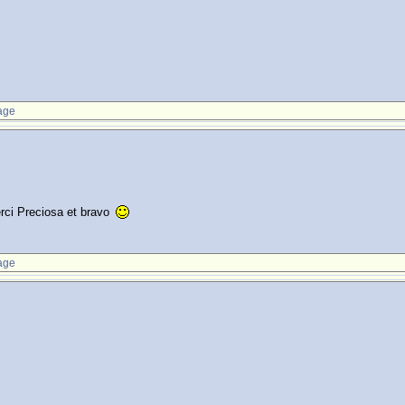
age
erci Preciosa et bravo
age