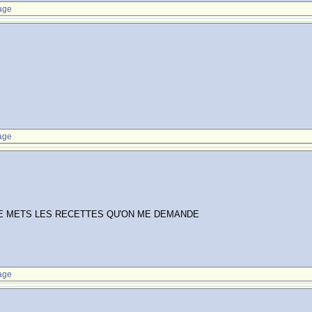
age
age
JE METS LES RECETTES QU'ON ME DEMANDE
age