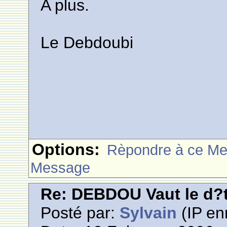
A plus.
Le Debdoubi
Options:
Rèpondre à ce M
Message
Re: DEBDOU Vaut le d?
Posté par:
Sylvain
(IP en