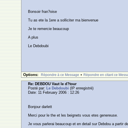
Bonsoir fran?oise
Tu as ete la 1ere a solliciter ma bienvenue
Je te remercie beaucoup
A plus
Le Debdoubi
Options:
•
Rèpondre à ce Message
Rèpondre en citant ce Mess
Re: DEBDOU Vaut le d?tour
Posté par:
Le Debdoubi
(IP enregistrè)
Date: 11 February 2006 : 12:26
Bonjour darlett
Merci pour le the et les beignets vous etes genereuse.
Je vous parlerai beaucoup et en detail sur Debdou a partir de