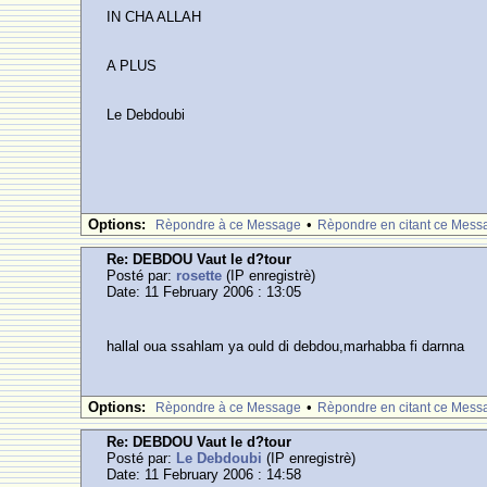
IN CHA ALLAH
A PLUS
Le Debdoubi
Options:
•
Rèpondre à ce Message
Rèpondre en citant ce Mess
Re: DEBDOU Vaut le d?tour
Posté par:
rosette
(IP enregistrè)
Date: 11 February 2006 : 13:05
hallal oua ssahlam ya ould di debdou,marhabba fi darnna
Options:
•
Rèpondre à ce Message
Rèpondre en citant ce Mess
Re: DEBDOU Vaut le d?tour
Posté par:
Le Debdoubi
(IP enregistrè)
Date: 11 February 2006 : 14:58