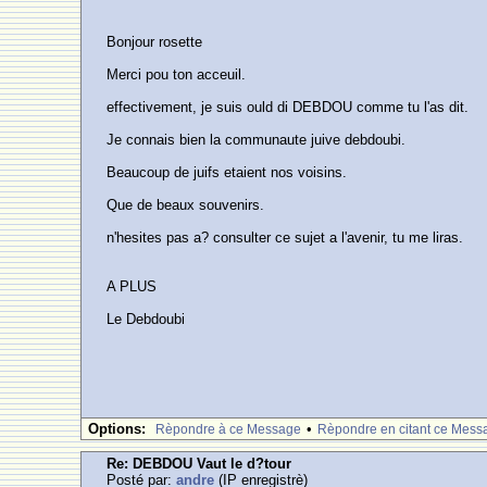
Bonjour rosette
Merci pou ton acceuil.
effectivement, je suis ould di DEBDOU comme tu l'as dit.
Je connais bien la communaute juive debdoubi.
Beaucoup de juifs etaient nos voisins.
Que de beaux souvenirs.
n'hesites pas a? consulter ce sujet a l'avenir, tu me liras.
A PLUS
Le Debdoubi
Options:
•
Rèpondre à ce Message
Rèpondre en citant ce Mess
Re: DEBDOU Vaut le d?tour
Posté par:
andre
(IP enregistrè)