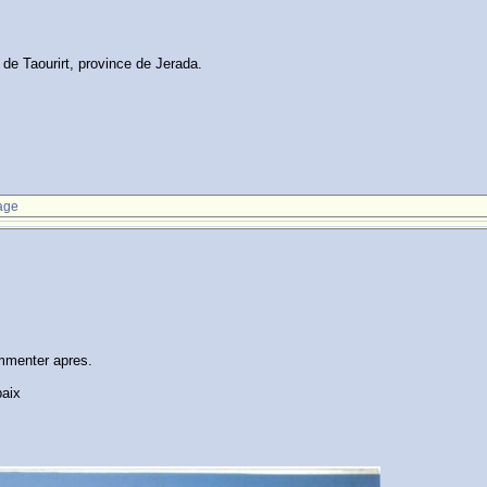
de Taourirt, province de Jerada.
age
ommenter apres.
paix