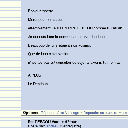
Bonjour rosette
Merci pou ton acceuil.
effectivement, je suis ould di DEBDOU comme tu l'as dit.
Je connais bien la communaute juive debdoubi.
Beaucoup de juifs etaient nos voisins.
Que de beaux souvenirs.
n'hesites pas a? consulter ce sujet a l'avenir, tu me liras.
A PLUS
Le Debdoubi
Options:
•
Rèpondre à ce Message
Rèpondre en citant ce Mess
Re: DEBDOU Vaut le d?tour
Posté par:
andre
(IP enregistrè)