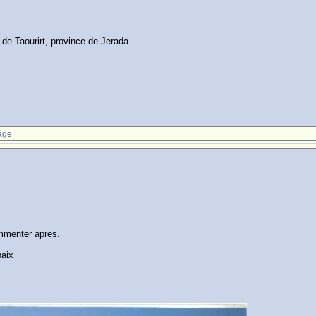
de Taourirt, province de Jerada.
age
ommenter apres.
paix