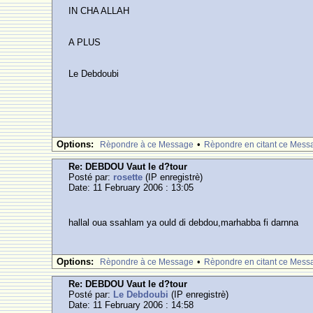
IN CHA ALLAH
A PLUS
Le Debdoubi
Options:
•
Rèpondre à ce Message
Rèpondre en citant ce Mess
Re: DEBDOU Vaut le d?tour
Posté par:
rosette
(IP enregistrè)
Date: 11 February 2006 : 13:05
hallal oua ssahlam ya ould di debdou,marhabba fi darnna
Options:
•
Rèpondre à ce Message
Rèpondre en citant ce Mess
Re: DEBDOU Vaut le d?tour
Posté par:
Le Debdoubi
(IP enregistrè)
Date: 11 February 2006 : 14:58