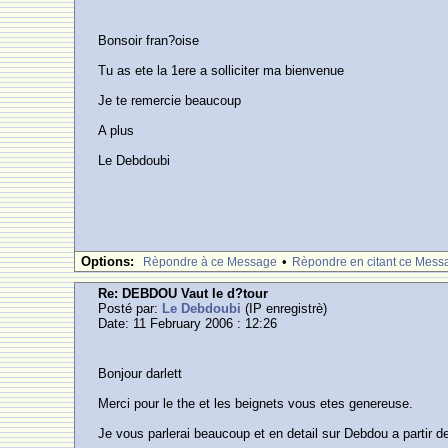
Bonsoir fran?oise
Tu as ete la 1ere a solliciter ma bienvenue
Je te remercie beaucoup
A plus
Le Debdoubi
Options:
•
Rèpondre à ce Message
Rèpondre en citant ce Mess
Re: DEBDOU Vaut le d?tour
Posté par:
Le Debdoubi
(IP enregistrè)
Date: 11 February 2006 : 12:26
Bonjour darlett
Merci pour le the et les beignets vous etes genereuse.
Je vous parlerai beaucoup et en detail sur Debdou a partir de