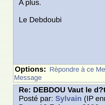
A plus.
Le Debdoubi
Options:
Rèpondre à ce M
Message
Re: DEBDOU Vaut le d?
Posté par:
Sylvain
(IP en