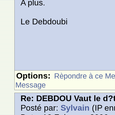
A plus.
Le Debdoubi
Options:
Rèpondre à ce M
Message
Re: DEBDOU Vaut le d?
Posté par:
Sylvain
(IP en