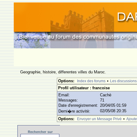
Geographie, histoire, differentes villes du Maroc.
Options:
•
Index des forums
Les discussions
Profil utilisateur : francoise
Email:
Cachè
Messages:
71
Date d'enregistrement:
20/04/05 01:59
02/05/08 20:35
Derni�re activitè:
Options:
•
Envoyer un Message Privè
Ajoute
Rechercher
sur