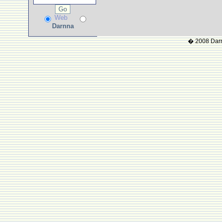
Web
Darnna
� 2008 Darnn