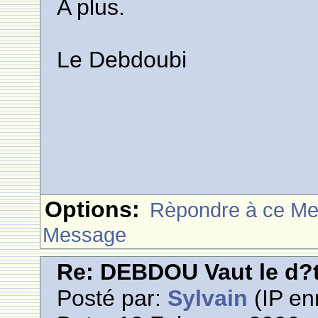
A plus.
Le Debdoubi
Options:
Rèpondre à ce M
Message
Re: DEBDOU Vaut le d?
Posté par:
Sylvain
(IP en