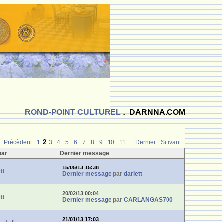
ROND-POINT CULTUREL
: DARNNA.COM
2
Prècèdent
1
3
4
5
6
7
8
9
10
11
...Dernier
Suivant
par
Dernier message
15/05/13 15:38
tt
Dernier message
par
darlett
20/02/13 00:04
tt
Dernier message
par
CARLANGAS700
21/01/13 17:03