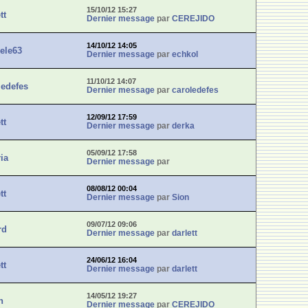
15/10/12 15:27
tt
Dernier message
par
CEREJIDO
14/10/12 14:05
ele63
Dernier message
par
echkol
11/10/12 14:07
ledefes
Dernier message
par
caroledefes
12/09/12 17:59
tt
Dernier message
par
derka
05/09/12 17:58
ria
Dernier message
par
08/08/12 00:04
tt
Dernier message
par
Sion
09/07/12 09:06
rd
Dernier message
par
darlett
24/06/12 16:04
tt
Dernier message
par
darlett
14/05/12 19:27
n
Dernier message
par
CEREJIDO