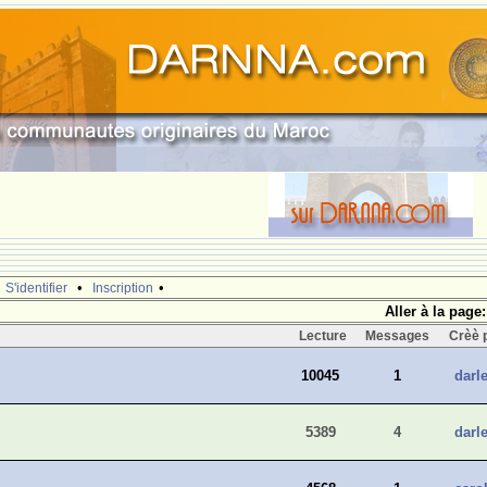
•
•
•
S'identifier
Inscription
Aller à la page:
Lecture
Messages
Crèè 
10045
1
darle
5389
4
darle