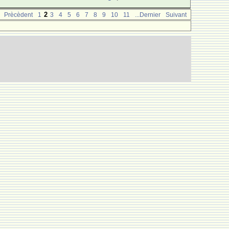
2
Prècèdent
1
3
4
5
6
7
8
9
10
11
...Dernier
Suivant