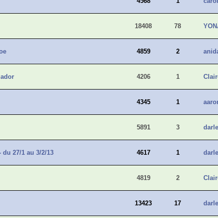
4568
1
caro
18408
78
YON
oe
4859
2
anid
gador
4206
1
Cla
4345
1
aaro
5891
3
darle
 27/1 au 3/2/13
4617
1
darle
4819
2
Cla
13423
17
darle