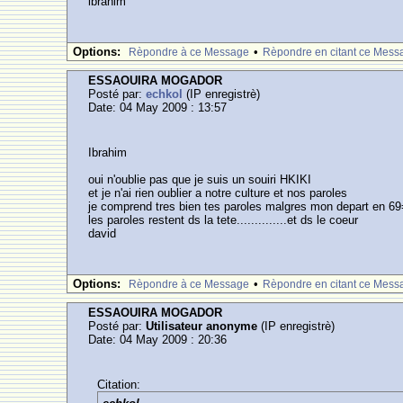
ibrahim
Options:
•
Rèpondre à ce Message
Rèpondre en citant ce Mess
ESSAOUIRA MOGADOR
Posté par:
echkol
(IP enregistrè)
Date: 04 May 2009 : 13:57
Ibrahim
oui n'oublie pas que je suis un souiri HKIKI
et je n'ai rien oublier a notre culture et nos paroles
je comprend tres bien tes paroles malgres mon depart en 6
les paroles restent ds la tete..............et ds le coeur
david
Options:
•
Rèpondre à ce Message
Rèpondre en citant ce Mess
ESSAOUIRA MOGADOR
Posté par:
Utilisateur anonyme
(IP enregistrè)
Date: 04 May 2009 : 20:36
Citation: