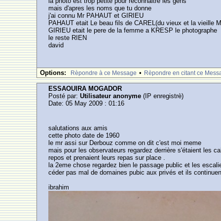
la photo est trop petite pour reconnaitre les gens
mais d'apres les noms que tu donne
j'ai connu Mr PAHAUT et GIRIEU
PAHAUT etait Le beau fils de CAREL(du vieux et la vieille 
GIRIEU etait le pere de la femme a KRESP le photographe
le reste RIEN
david
Options:
•
Rèpondre à ce Message
Rèpondre en citant ce Mess
ESSAOUIRA MOGADOR
Posté par:
Utilisateur anonyme
(IP enregistrè)
Date: 05 May 2009 : 01:16
salutations aux amis
cette photo date de 1960
le mr assi sur Derbouz comme on dit c'est moi meme
mais pour les observateurs regardez derrière s'étaient les cab
repos et prenaient leurs repas sur place .
la 2eme chose regardez bien le passage public et les escalie
céder pas mal de domaines pubic aux privés et ils continuent
ibrahim