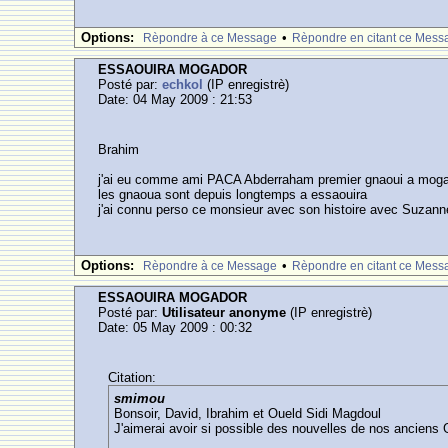
Options:
•
Rèpondre à ce Message
Rèpondre en citant ce Mess
ESSAOUIRA MOGADOR
Posté par:
echkol
(IP enregistrè)
Date: 04 May 2009 : 21:53
Brahim
j'ai eu comme ami PACA Abderraham premier gnaoui a moga
les gnaoua sont depuis longtemps a essaouira
j'ai connu perso ce monsieur avec son histoire avec Suzanne 
Options:
•
Rèpondre à ce Message
Rèpondre en citant ce Mess
ESSAOUIRA MOGADOR
Posté par:
Utilisateur anonyme
(IP enregistrè)
Date: 05 May 2009 : 00:32
Citation:
smimou
Bonsoir, David, Ibrahim et Oueld Sidi Magdoul
J'aimerai avoir si possible des nouvelles de nos anci