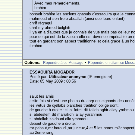
Avec mes remerciements.
brahim
bonsoir brahim les anciens gnaouis d'essaouira que je conna
mahmoud et son frere abdallah (ainsi que leurs enfant)
chrif régragui
chrif my ahmed belghiti
il ya en a d'autres que je connais de vue mais pas de leur 
pour ce qui est de la zaouia elle est devenue impécable un
tout en gardant son aspect traditionnel et cela grace à un h
ibrahim
Options:
•
Rèpondre à ce Message
Rèpondre en citant ce Mess
ESSAOUIRA MOGADOR
Posté par:
Utilisateur anonyme
(IP enregistrè)
Date: 05 May 2009 : 00:56
salut les amis
cette fois si c'est une photos du corp enseignants des anné
les vetus de djellabs blanches tradition oblige sont:
de gauche à droite : si al fatmi dit talleb sghir allay yrahmou
si abdeslem dit marrakchi allay yarahmou
si abdallah zaidouni alla yrahmou
debout de gauche à droite:
mr pahaut,mr baroudi,mr jurieux,4 et 5 les noms m'échapent
au 2eme rang: