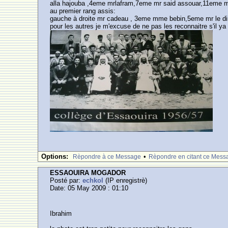
alla hajouba ,4eme mrlafram,7eme mr said assouar,11eme
au premier rang assis:
gauche à droite mr cadeau , 3eme mme bebin,5eme mr le d
pour les autres je m'excuse de ne pas les reconnaitre s'il ya 
Options:
•
Rèpondre à ce Message
Rèpondre en citant ce Mess
ESSAOUIRA MOGADOR
Posté par:
echkol
(IP enregistrè)
Date: 05 May 2009 : 01:10
Ibrahim