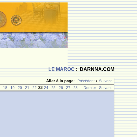
LE MAROC
: DARNNA.COM
Aller à la page:
•
Prècèdent
Suivant
23
18
19
20
21
22
24
25
26
27
28
...Dernier
Suivant