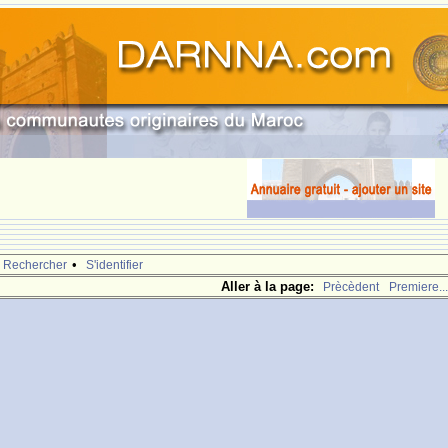
•
Rechercher
S'identifier
Aller à la page:
Prècèdent
Premiere...