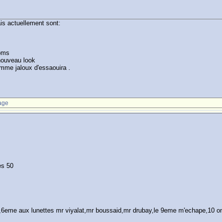
is actuellement sont:
noms
 nouveau look
omme jaloux d'essaouira .
age
es 50
,6eme aux lunettes mr viyalat,mr boussaid,mr drubay,le 9eme m'echape,10 oma