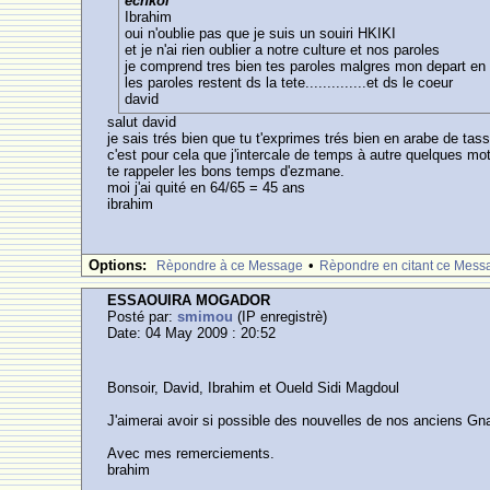
echkol
Ibrahim
oui n'oublie pas que je suis un souiri HKIKI
et je n'ai rien oublier a notre culture et nos paroles
je comprend tres bien tes paroles malgres mon depart e
les paroles restent ds la tete..............et ds le coeur
david
salut david
je sais trés bien que tu t'exprimes trés bien en arabe de tass
c'est pour cela que j'intercale de temps à autre quelques mo
te rappeler les bons temps d'ezmane.
moi j'ai quité en 64/65 = 45 ans
ibrahim
Options:
•
Rèpondre à ce Message
Rèpondre en citant ce Mess
ESSAOUIRA MOGADOR
Posté par:
smimou
(IP enregistrè)
Date: 04 May 2009 : 20:52
Bonsoir, David, Ibrahim et Oueld Sidi Magdoul
J'aimerai avoir si possible des nouvelles de nos ancien
Avec mes remerciements.
brahim