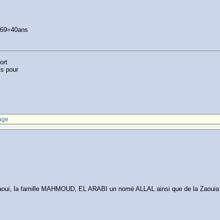
n 69=40ans
ort
ts pour
age
s Gnaoui, la famille MAHMOUD, EL ARABI un nomé ALLAL ainsi que de la Zao