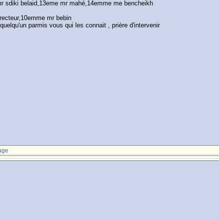
 mr sdiki belaid,13eme mr mahé,14emme me bencheikh
irecteur,10emme mr bebin
quelqu'un parmis vous qui les connait , prière d'intervenir
age