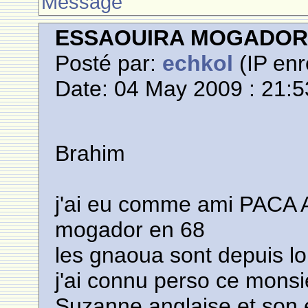
Message
ESSAOUIRA MOGADO
Posté par:
echkol
(IP enr
Date: 04 May 2009 : 21:5
Brahim
j'ai eu comme ami PACA 
mogador en 68
les gnaoua sont depuis l
j'ai connu perso ce monsi
Suzanne anglaise et son en