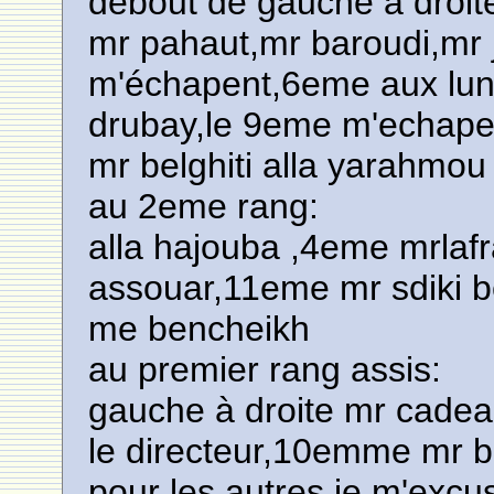
debout de gauche à droit
mr pahaut,mr baroudi,mr j
m'échapent,6eme aux lune
drubay,le 9eme m'echape,
mr belghiti alla yarahmou
au 2eme rang:
alla hajouba ,4eme mrla
assouar,11eme mr sdiki
me bencheikh
au premier rang assis:
gauche à droite mr cade
le directeur,10emme mr b
pour les autres je m'excus