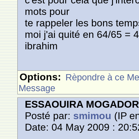
c'est pour cela que j'inte
mots pour
te rappeler les bons tem
moi j'ai quité en 64/65 = 
ibrahim
Options:
Rèpondre à ce M
Message
ESSAOUIRA MOGADO
Posté par:
smimou
(IP en
Date: 04 May 2009 : 20:5