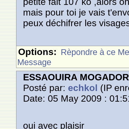
petite fait 107 ko ,alors 
mais pour toi je vais t'env
peux déchifrer les visage
Options:
Rèpondre à ce M
Message
ESSAOUIRA MOGADO
Posté par:
echkol
(IP enr
Date: 05 May 2009 : 01:5
oui avec plaisir