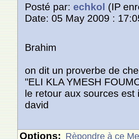
Posté par:
echkol
(IP enr
Date: 05 May 2009 : 17:0
Brahim
on dit un proverbe de ch
"ELI KLA YMESH FOUM
le retour aux sources est 
david
Options:
Rèpondre à ce M