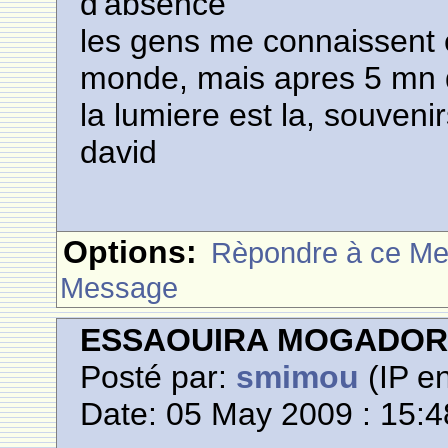
d'absence
les gens me connaissent et
monde, mais apres 5 mn 
la lumiere est la, souveni
david
Options:
Rèpondre à ce M
Message
ESSAOUIRA MOGADO
Posté par:
smimou
(IP en
Date: 05 May 2009 : 15:4