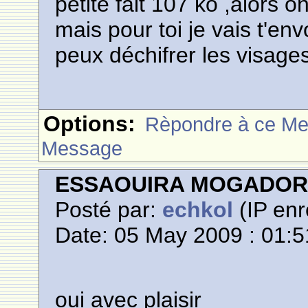
petite fait 107 ko ,alors 
mais pour toi je vais t'env
peux déchifrer les visage
Options:
Rèpondre à ce M
Message
ESSAOUIRA MOGADO
Posté par:
echkol
(IP enr
Date: 05 May 2009 : 01:5
oui avec plaisir