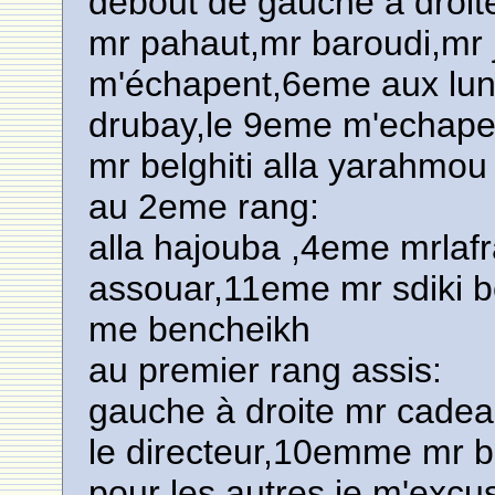
debout de gauche à droit
mr pahaut,mr baroudi,mr j
m'échapent,6eme aux lune
drubay,le 9eme m'echape,
mr belghiti alla yarahmou
au 2eme rang:
alla hajouba ,4eme mrla
assouar,11eme mr sdiki
me bencheikh
au premier rang assis:
gauche à droite mr cade
le directeur,10emme mr b
pour les autres je m'excus