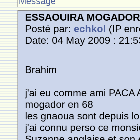
Message
ESSAOUIRA MOGADO
Posté par:
echkol
(IP enr
Date: 04 May 2009 : 21:5
Brahim
j'ai eu comme ami PACA 
mogador en 68
les gnaoua sont depuis l
j'ai connu perso ce monsi
Suzanne anglaise et son en