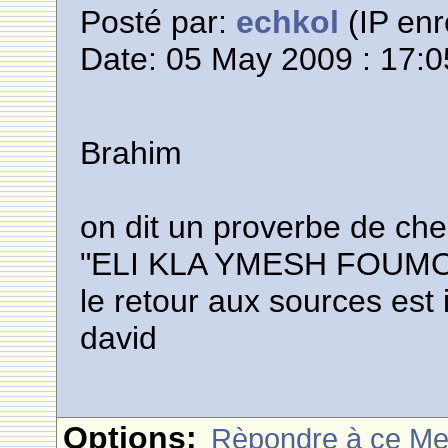
Posté par:
echkol
(IP enr
Date: 05 May 2009 : 17:0
Brahim
on dit un proverbe de ch
"ELI KLA YMESH FOUM
le retour aux sources est 
david
Options:
Rèpondre à ce M