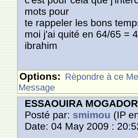
c'est pour cela que j'inte
mots pour
te rappeler les bons tem
moi j'ai quité en 64/65 = 
ibrahim
Options:
Rèpondre à ce M
Message
ESSAOUIRA MOGADO
Posté par:
smimou
(IP en
Date: 04 May 2009 : 20:5