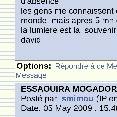
d'absence
les gens me connaissent et
monde, mais apres 5 mn 
la lumiere est la, souveni
david
Options:
Rèpondre à ce M
Message
ESSAOUIRA MOGADO
Posté par:
smimou
(IP en
Date: 05 May 2009 : 15:4