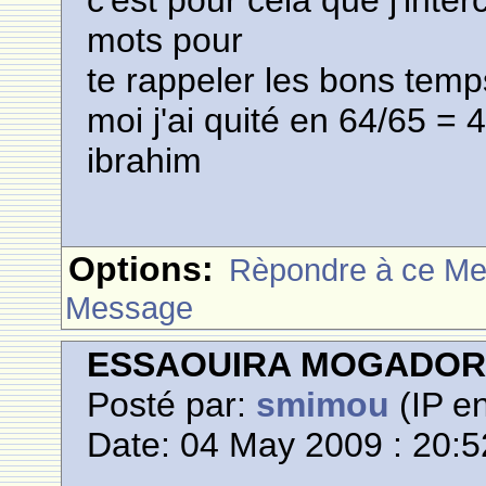
c'est pour cela que j'inte
mots pour
te rappeler les bons tem
moi j'ai quité en 64/65 = 
ibrahim
Options:
Rèpondre à ce M
Message
ESSAOUIRA MOGADO
Posté par:
smimou
(IP en
Date: 04 May 2009 : 20:5