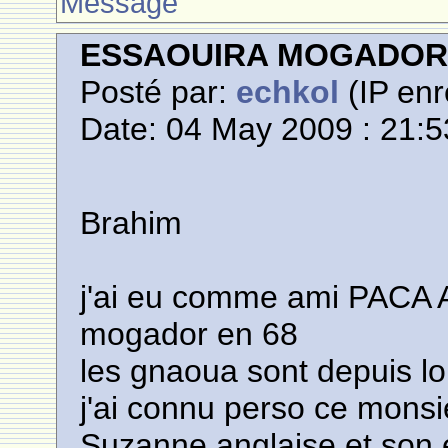
Message
ESSAOUIRA MOGADO
Posté par:
echkol
(IP enr
Date: 04 May 2009 : 21:5
Brahim
j'ai eu comme ami PACA 
mogador en 68
les gnaoua sont depuis l
j'ai connu perso ce monsi
Suzanne anglaise et son en