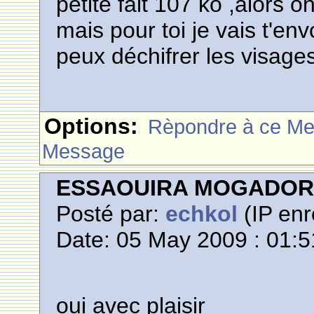
petite fait 107 ko ,alors 
mais pour toi je vais t'env
peux déchifrer les visage
Options:
Rèpondre à ce M
Message
ESSAOUIRA MOGADO
Posté par:
echkol
(IP enr
Date: 05 May 2009 : 01:5
oui avec plaisir