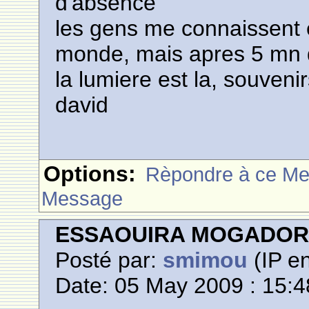
d'absence
les gens me connaissent et
monde, mais apres 5 mn 
la lumiere est la, souveni
david
Options:
Rèpondre à ce M
Message
ESSAOUIRA MOGADO
Posté par:
smimou
(IP en
Date: 05 May 2009 : 15:4