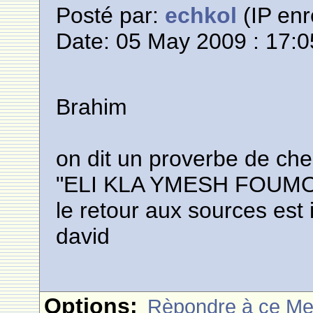
Posté par:
echkol
(IP enr
Date: 05 May 2009 : 17:0
Brahim
on dit un proverbe de ch
"ELI KLA YMESH FOUM
le retour aux sources est 
david
Options:
Rèpondre à ce M