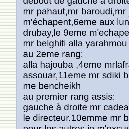
debout de gauche à droit
mr pahaut,mr baroudi,mr j
m'échapent,6eme aux lune
drubay,le 9eme m'echape,
mr belghiti alla yarahmou
au 2eme rang:
alla hajouba ,4eme mrla
assouar,11eme mr sdiki
me bencheikh
au premier rang assis:
gauche à droite mr cade
le directeur,10emme mr b
pour les autres je m'excus