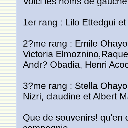
Voici les noms de gauche 
1er rang : Lilo Ettedgui e
2?me rang : Emile Ohayon
Victoria Elmoznino,Raque
Andr? Obadia, Henri Aco
3?me rang : Stella Ohay
Nizri, claudine et Albert 
Que de souvenirs! qu'en di