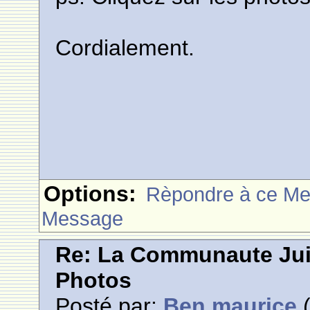
Cordialement.
Options:
Rèpondre à ce M
Message
Re: La Communaute Ju
Photos
Posté par:
Ben maurice
(