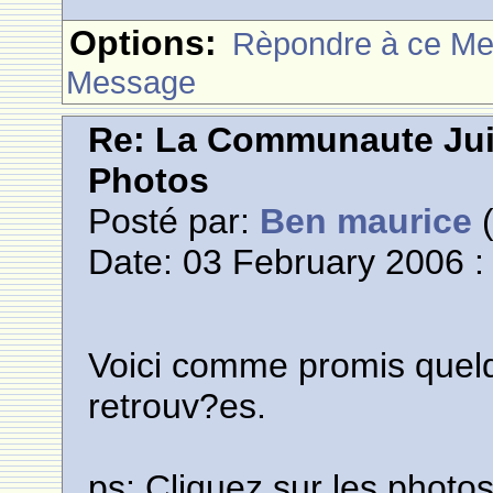
Options:
Rèpondre à ce M
Message
Re: La Communaute Ju
Photos
Posté par:
Ben maurice
(
Date: 03 February 2006 :
Voici comme promis quelqu
retrouv?es.
ps: Cliquez sur les photos