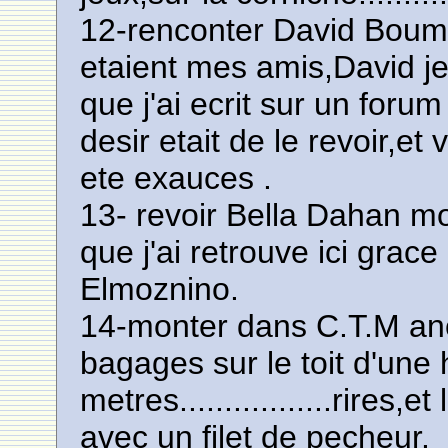
12-renconter David Boumen
etaient mes amis,David je l
que j'ai ecrit sur un for
desir etait de le revoir,
ete exauces .
13- revoir Bella Dahan mo
que j'ai retrouve ici grac
Elmoznino.
14-monter dans C.T.M anc
bagages sur le toit d'une
metres.................rires
avec un filet de pecheur.