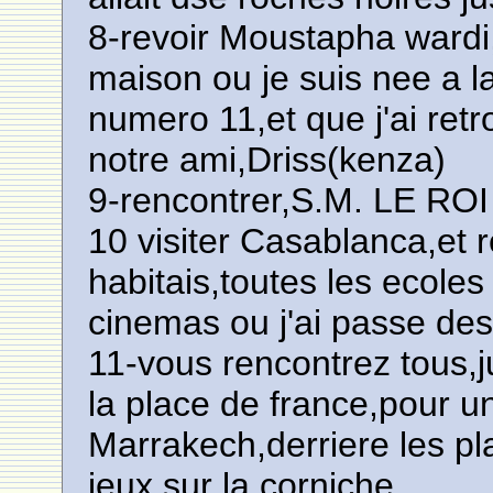
8-revoir Moustapha wardi,l
maison ou je suis nee a 
numero 11,et que j'ai retr
notre ami,Driss(kenza)
9-rencontrer,S.M. LE R
10 visiter Casablanca,et r
habitais,toutes les ecoles
cinemas ou j'ai passe des
11-vous rencontrez tous,j
la place de france,pour u
Marrakech,derriere les p
jeux,sur la corniche.............