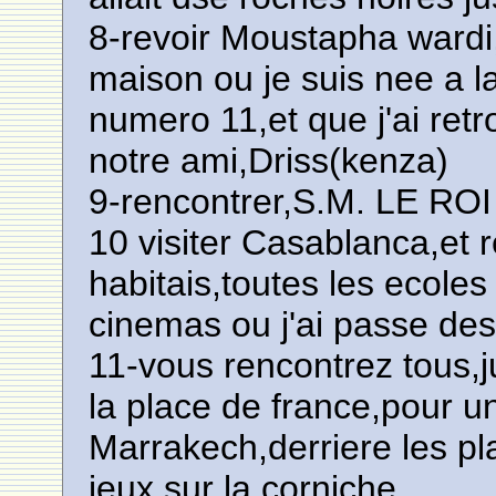
8-revoir Moustapha wardi,l
maison ou je suis nee a 
numero 11,et que j'ai retr
notre ami,Driss(kenza)
9-rencontrer,S.M. LE R
10 visiter Casablanca,et r
habitais,toutes les ecoles
cinemas ou j'ai passe des
11-vous rencontrez tous,j
la place de france,pour u
Marrakech,derriere les p
jeux,sur la corniche.............