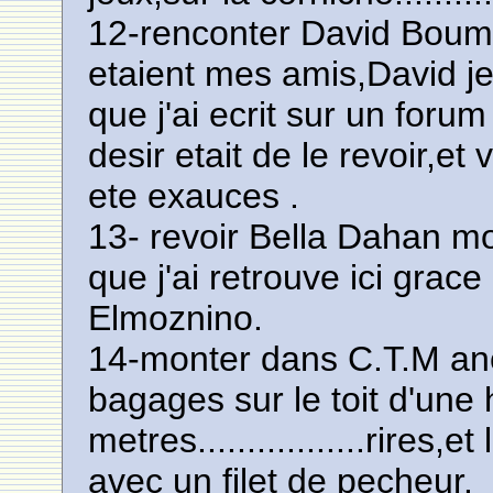
12-renconter David Boumen
etaient mes amis,David je l
que j'ai ecrit sur un for
desir etait de le revoir,
ete exauces .
13- revoir Bella Dahan mo
que j'ai retrouve ici grac
Elmoznino.
14-monter dans C.T.M anc
bagages sur le toit d'une
metres.................rires
avec un filet de pecheur.