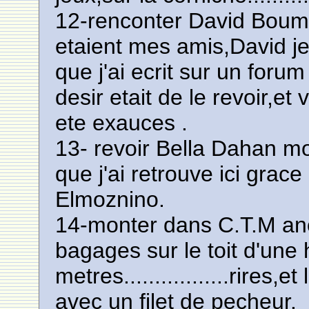
12-renconter David Boumen
etaient mes amis,David je l
que j'ai ecrit sur un for
desir etait de le revoir,
ete exauces .
13- revoir Bella Dahan mo
que j'ai retrouve ici grac
Elmoznino.
14-monter dans C.T.M anc
bagages sur le toit d'une
metres.................rires
avec un filet de pecheur.