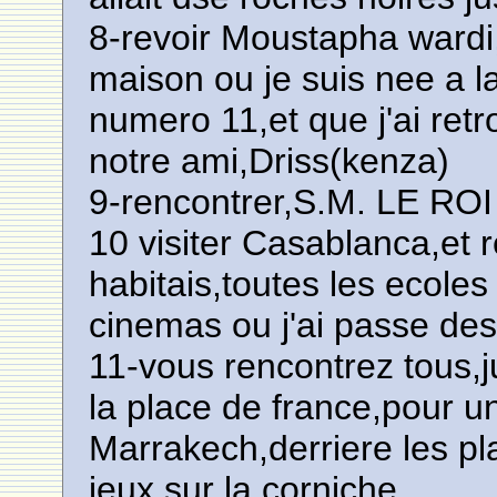
8-revoir Moustapha wardi,l
maison ou je suis nee a 
numero 11,et que j'ai retr
notre ami,Driss(kenza)
9-rencontrer,S.M. LE R
10 visiter Casablanca,et r
habitais,toutes les ecoles
cinemas ou j'ai passe des
11-vous rencontrez tous,j
la place de france,pour u
Marrakech,derriere les p
jeux,sur la corniche.............