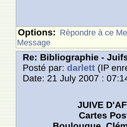
Options:
Rèpondre à ce M
Message
Re: Bibliographie - Jui
Posté par:
darlett
(IP enr
Date: 21 July 2007 : 07:1
JUIVE D'A
Cartes Pos
Boulouque, Cléme