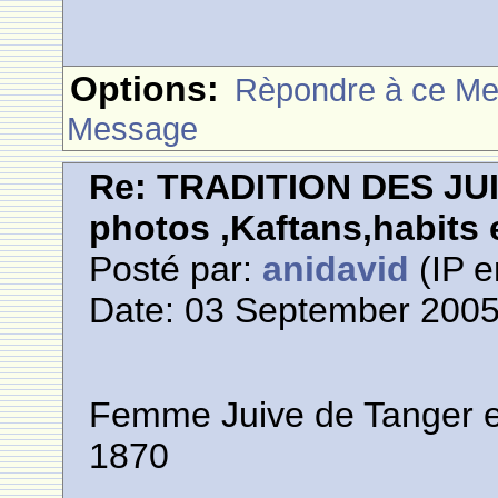
Options:
Rèpondre à ce M
Message
Re: TRADITION DES JU
photos ,Kaftans,habits e
Posté par:
anidavid
(IP e
Date: 03 September 2005
Femme Juive de Tanger en 
1870