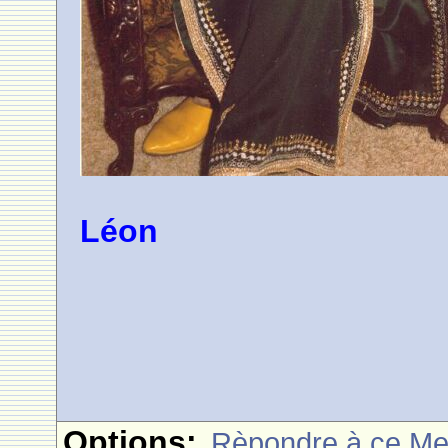
Léon
Options:
Rèpondre à ce M