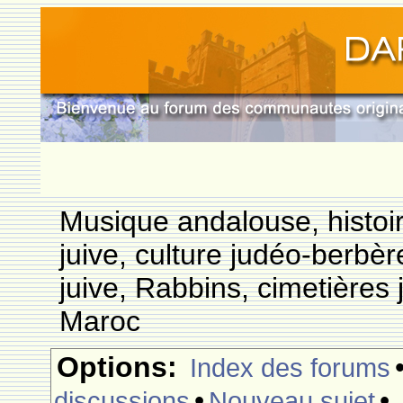
Musique andalouse, histoi
juive, culture judéo-berbèr
juive, Rabbins, cimetières 
Maroc
Options:
Index des forums
•
•
discussions
Nouveau sujet