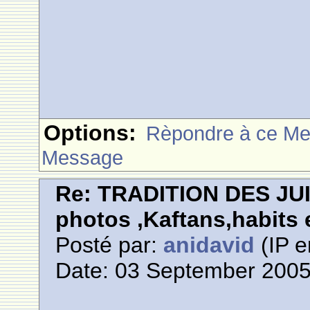
Options:
Rèpondre à ce M
Message
Re: TRADITION DES JU
photos ,Kaftans,habits e
Posté par:
anidavid
(IP e
Date: 03 September 2005