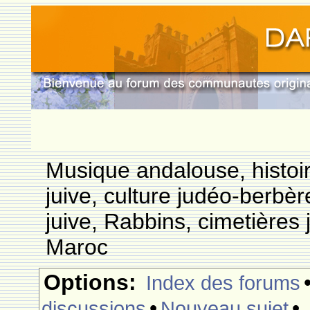
Musique andalouse, histoi
juive, culture judéo-berbèr
juive, Rabbins, cimetières 
Maroc
Options:
Index des forums
•
•
discussions
Nouveau sujet