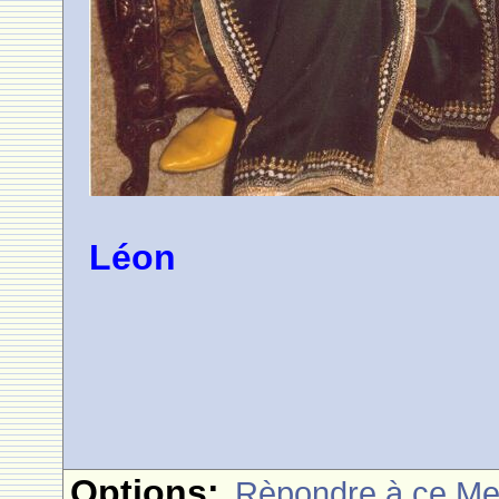
Léon
Options:
Rèpondre à ce M