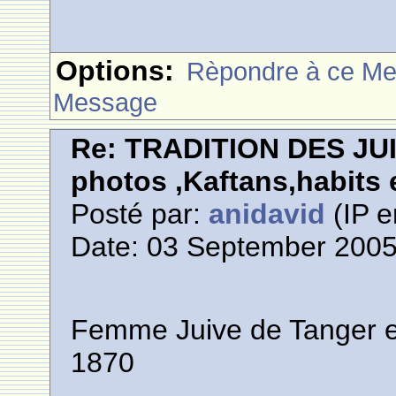
Options:
Rèpondre à ce M
Message
Re: TRADITION DES JU
photos ,Kaftans,habits e
Posté par:
anidavid
(IP e
Date: 03 September 2005
Femme Juive de Tanger en 
1870