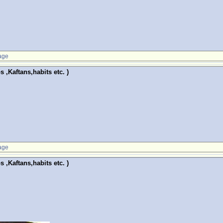
age
Kaftans,habits etc. )
age
Kaftans,habits etc. )