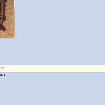
age
c. )