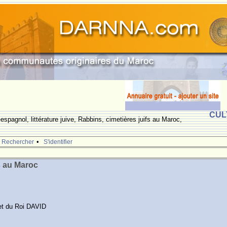
CUL
espagnol, littérature juive, Rabbins, cimetières juifs au Maroc,
•
Rechercher
S'identifier
s au Maroc
et du Roi DAVID