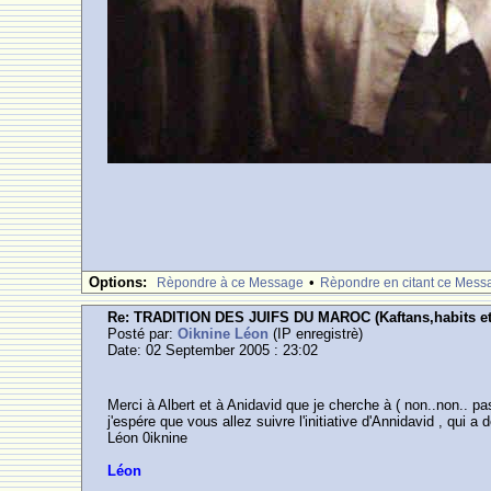
Options:
•
Rèpondre à ce Message
Rèpondre en citant ce Mess
Re: TRADITION DES JUIFS DU MAROC (Kaftans,habits et
Posté par:
Oiknine Léon
(IP enregistrè)
Date: 02 September 2005 : 23:02
Merci à Albert et à Anidavid que je cherche à ( non..non..
j'espére que vous allez suivre l'initiative d'Annidavid , qui
Léon 0iknine
Léon