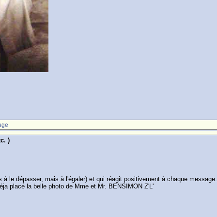
age
c. )
 pas à le dépasser, mais à l'égaler) et qui réagit positivement à chaque mes
 a déja placé la belle photo de Mme et Mr. BENSIMON Z'L'