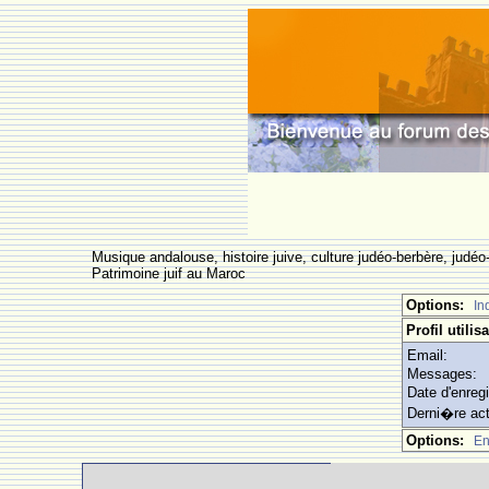
Musique andalouse, histoire juive, culture judéo-berbère, judéo-
Patrimoine juif au Maroc
Options:
In
Profil utilis
Email:
Messages:
Date d'enreg
Derni�re act
Options:
En