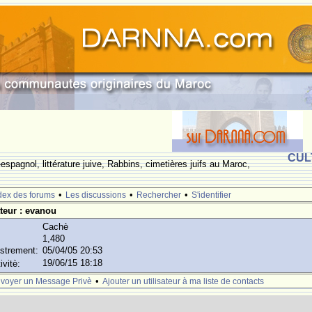
CUL
espagnol, littérature juive, Rabbins, cimetières juifs au Maroc,
•
•
•
dex des forums
Les discussions
Rechercher
S'identifier
ateur : evanou
Cachè
1,480
istrement:
05/04/05 20:53
19/06/15 18:18
ivitè:
•
voyer un Message Privè
Ajouter un utilisateur à ma liste de contacts