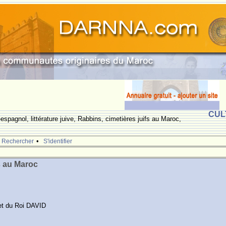
CUL
espagnol, littérature juive, Rabbins, cimetières juifs au Maroc,
•
Rechercher
S'identifier
s au Maroc
et du Roi DAVID