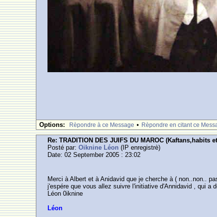
Options:
•
Rèpondre à ce Message
Rèpondre en citant ce Mess
Re: TRADITION DES JUIFS DU MAROC (Kaftans,habits et
Posté par:
Oiknine Léon
(IP enregistrè)
Date: 02 September 2005 : 23:02
Merci à Albert et à Anidavid que je cherche à ( non..non..
j'espére que vous allez suivre l'initiative d'Annidavid , qui
Léon 0iknine
Léon