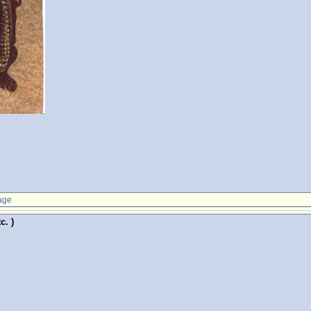
age
c. )