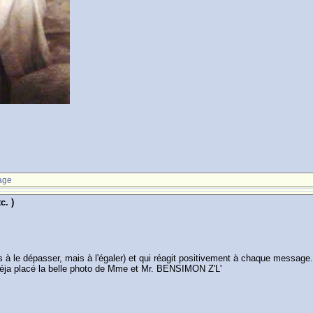
age
c. )
 pas à le dépasser, mais à l'égaler) et qui réagit positivement à chaque mes
 a déja placé la belle photo de Mme et Mr. BENSIMON Z'L'