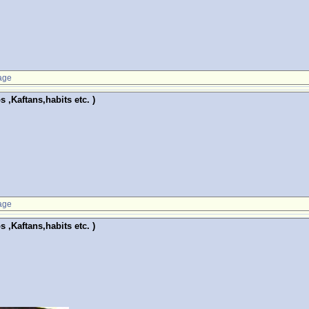
age
Kaftans,habits etc. )
age
Kaftans,habits etc. )